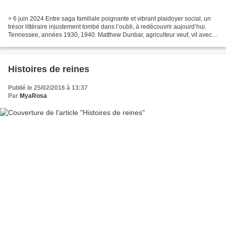
> 6 juin 2024 Entre saga familiale poignante et vibrant plaidoyer social, un
trésor littéraire injustement tombé dans l’oubli, à redécouvrir aujourd’hui.
Tennessee, années 1930, 1940. Matthew Dunbar, agriculteur veuf, vit avec
ses trois fils, ses deux...
Histoires de reines
Publié le 25/02/2016 à 13:37
Par
MyaRosa