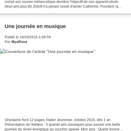
croisé son sourire mélancolique derrière l'objectif de son appareil photo
deux ans plus tôt, Elliott n'a jamais cessé d'aimer Catherine. Pourtant, la
même année, il a été obligé de...
Une journée en musique
Publié le 18/10/2016 à 08:59
Par
MyaRosa
Ghyslaine Avril 12 pages, Hatier Jeunesse, octobre 2016, dès 1 an
Présentation de l'éditeur : 5 grands airs classiques pour passer une belle
journée du réveil énergique au coucher apaisé. Mon avis : Quelle bonne