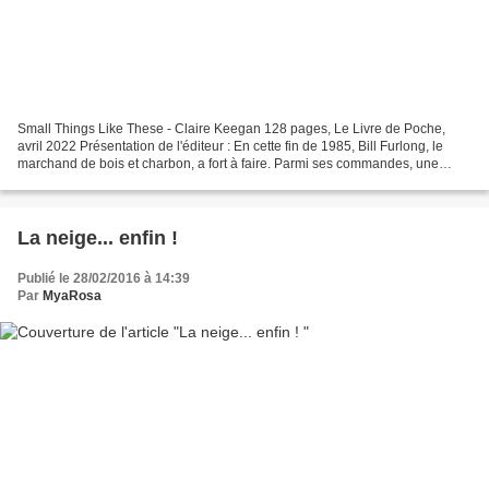
Small Things Like These - Claire Keegan 128 pages, Le Livre de Poche,
avril 2022 Présentation de l'éditeur : En cette fin de 1985, Bill Furlong, le
marchand de bois et charbon, a fort à faire. Parmi ses commandes, une
livraison pour le couvent voisin....
La neige... enfin !
Publié le 28/02/2016 à 14:39
Par
MyaRosa