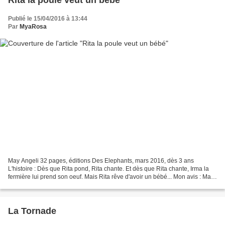
Publié le 15/04/2016 à 13:44
Par
MyaRosa
May Angeli 32 pages, éditions Des Elephants, mars 2016, dès 3 ans
L'histoire : Dès que Rita pond, Rita chante. Et dès que Rita chante, Irma la
fermière lui prend son oeuf. Mais Rita rêve d'avoir un bébé... Mon avis : May
Angeli nous offre un album plein...
La Tornade