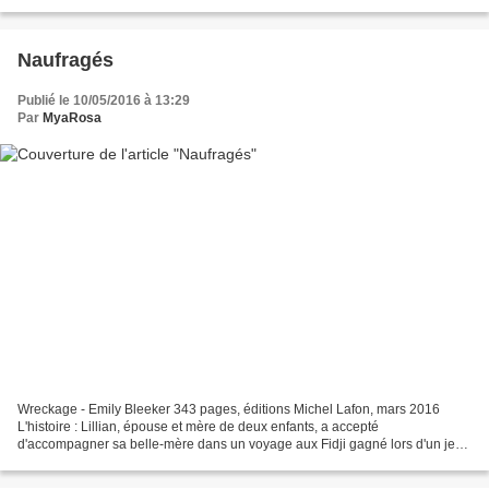
katana doré, le sabre majestueux...
Naufragés
Publié le 10/05/2016 à 13:29
Par
MyaRosa
Wreckage - Emily Bleeker 343 pages, éditions Michel Lafon, mars 2016
L'histoire : Lillian, épouse et mère de deux enfants, a accepté
d'accompagner sa belle-mère dans un voyage aux Fidji gagné lors d'un jeu.
Mais les vacances de rêve se transforment rapidement...