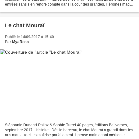
entrées sans s’en rendre compte dans la cour des grandes. Héroïnes made
in France, elles ne rêvent plus...
Le chat Mouraï
Publié le 14/09/2017 à 15:40
Par
MyaRosa
Stéphanie Dunand-Pallaz & Sophie Turrel 40 pages, éditions Balivernes,
septembre 2017 L'histoire : Dès le berceau, le chat Mouraï a grandi dans les
arts martiaux et les maîtrise parfaitement. Il pense maintenant mériter le