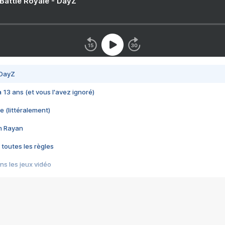
 Battle Royale - DayZ
 DayZ
 a 13 ans (et vous l'avez ignoré)
e (littéralement)
im Rayan
 toutes les règles
s les jeux vidéo
us choquant de Rockstar ? - Le scandale BULLY
e plus moche de Steam
du RÊVE tourne au CAUCHEMAR