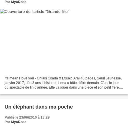
Par
MyaRosa
It's mean I love you - Chiaki Okada & Etsuko Arai 40 pages, Seuil Jeunesse,
janvier 2017, dès 3 ans L'histoire : Lena a hâte d'être demain. C'est le jour
du spectacle de fin d'année. Elle va jouer dans une pièce et son petit frère,
Hayato, jouera des...
Un éléphant dans ma poche
Publié le 23/06/2016 à 13:29
Par
MyaRosa