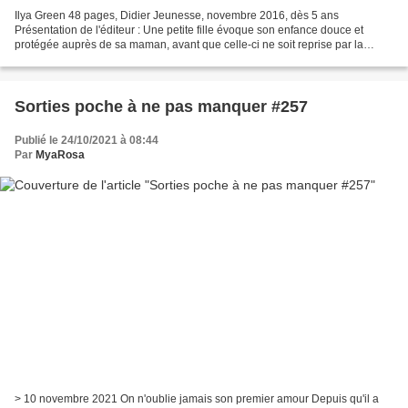
Ilya Green 48 pages, Didier Jeunesse, novembre 2016, dès 5 ans
Présentation de l'éditeur : Une petite fille évoque son enfance douce et
protégée auprès de sa maman, avant que celle-ci ne soit reprise par la
terre… Commence alors pour l’enfant une odyssée...
Sorties poche à ne pas manquer #257
Publié le 24/10/2021 à 08:44
Par
MyaRosa
> 10 novembre 2021 On n'oublie jamais son premier amour Depuis qu'il a