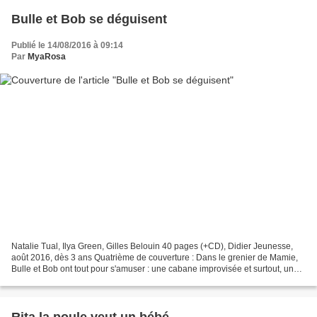
Bulle et Bob se déguisent
Publié le 14/08/2016 à 09:14
Par
MyaRosa
Natalie Tual, Ilya Green, Gilles Belouin 40 pages (+CD), Didier Jeunesse,
août 2016, dès 3 ans Quatrième de couverture : Dans le grenier de Mamie,
Bulle et Bob ont tout pour s'amuser : une cabane improvisée et surtout, une
malle remplie de déguisements...
Rita la poule veut un bébé