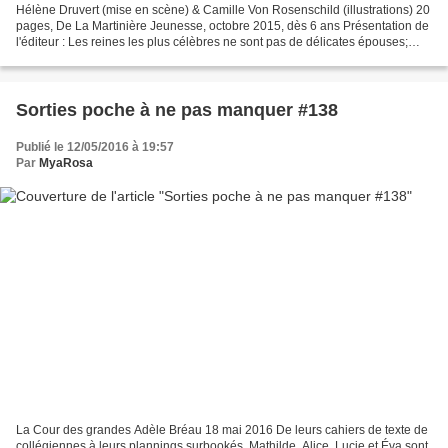
Hélène Druvert (mise en scène) & Camille Von Rosenschild (illustrations) 20
pages, De La Martinière Jeunesse, octobre 2015, dès 6 ans Présentation de
l'éditeur : Les reines les plus célèbres ne sont pas de délicates épouses;
frivoles et dociles. Leurs...
Sorties poche à ne pas manquer #138
Publié le 12/05/2016 à 19:57
Par
MyaRosa
La Cour des grandes Adèle Bréau 18 mai 2016 De leurs cahiers de texte de
collégiennes à leurs plannings surbookés, Mathilde, Alice, Lucie et Éva sont