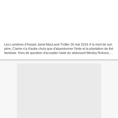
Les Lumières d'Assam Janet MacLeod Trotter 26 mai 2016 A la mort de son
père, Clarrie n'a d'autre choix que d'abandonner l'Inde et la plantation de thé
familiale. Hors de question d'accepter l'aide du séduisant Wesley Robson,
héritier de la famille rivale...