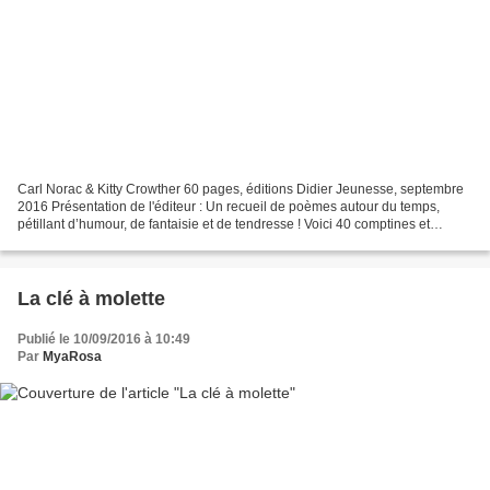
Carl Norac & Kitty Crowther 60 pages, éditions Didier Jeunesse, septembre
2016 Présentation de l'éditeur : Un recueil de poèmes autour du temps,
pétillant d’humour, de fantaisie et de tendresse ! Voici 40 comptines et
poèmes à la fois tendres et joyeux,...
La clé à molette
Publié le 10/09/2016 à 10:49
Par
MyaRosa