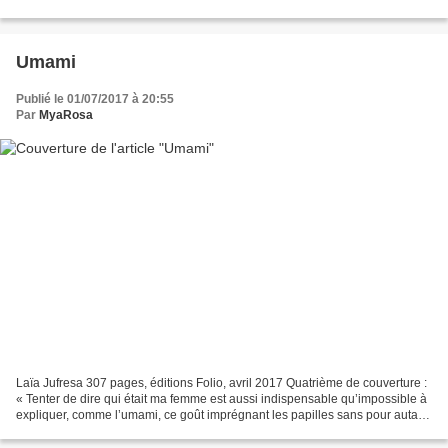
idée, ce livre ! Chaque moment clé de la...
Umami
Publié le 01/07/2017 à 20:55
Par
MyaRosa
Laïa Jufresa 307 pages, éditions Folio, avril 2017 Quatrième de couverture :
« Tenter de dire qui était ma femme est aussi indispensable qu’impossible à
expliquer, comme l’umami, ce goût imprégnant les papilles sans pour autant
se laisser saisir, naviguant...