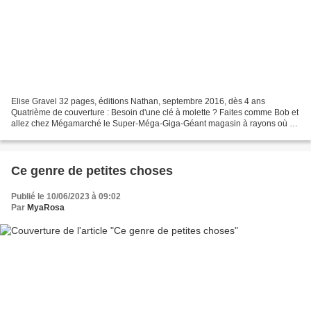
Elise Gravel 32 pages, éditions Nathan, septembre 2016, dès 4 ans
Quatrième de couverture : Besoin d'une clé à molette ? Faites comme Bob et
allez chez Mégamarché le Super-Méga-Giga-Géant magasin à rayons où on
trouve des trucs incroyables, si incroyables...
Ce genre de petites choses
Publié le 10/06/2023 à 09:02
Par
MyaRosa