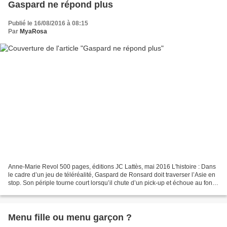
Gaspard ne répond plus
Publié le 16/08/2016 à 08:15
Par
MyaRosa
Anne-Marie Revol 500 pages, éditions JC Lattès, mai 2016 L'histoire : Dans
le cadre d’un jeu de téléréalité, Gaspard de Ronsard doit traverser l’Asie en
stop. Son périple tourne court lorsqu’il chute d’un pick-up et échoue au fond
d’un fossé… La suite...
Menu fille ou menu garçon ?