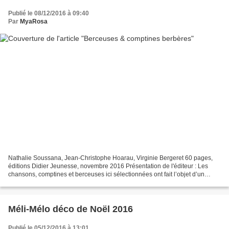
Publié le 08/12/2016 à 09:40
Par
MyaRosa
Nathalie Soussana, Jean-Christophe Hoarau, Virginie Bergeret 60 pages,
éditions Didier Jeunesse, novembre 2016 Présentation de l'éditeur : Les
chansons, comptines et berceuses ici sélectionnées ont fait l’objet d’un
grand travail de collectage dans le...
Méli-Mélo déco de Noël 2016
Publié le 05/12/2016 à 13:01