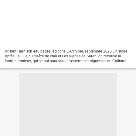
Kristen Harnisch 448 pages, éditions L'Archipel, septembre 2020 L'histoire :
Après La Fille du maître de chai et Les Vignes de Sarah, on retrouve la
famille Lemieux, qui se bat pour faire prospérer ses vignobles en Californie
et dans le Val de Loire....