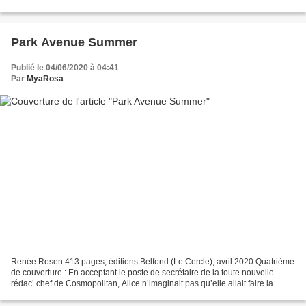
passé les quinze premières...
Park Avenue Summer
Publié le 04/06/2020 à 04:41
Par
MyaRosa
Renée Rosen 413 pages, éditions Belfond (Le Cercle), avril 2020 Quatrième
de couverture : En acceptant le poste de secrétaire de la toute nouvelle
rédac’ chef de Cosmopolitan, Alice n’imaginait pas qu’elle allait faire la
rencontre de sa vie. Petite provinciale...