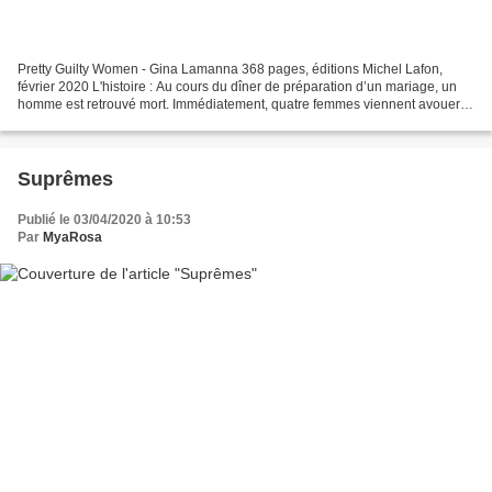
Pretty Guilty Women - Gina Lamanna 368 pages, éditions Michel Lafon,
février 2020 L'histoire : Au cours du dîner de préparation d’un mariage, un
homme est retrouvé mort. Immédiatement, quatre femmes viennent avouer
l’avoir tué ; chacune d’elles affirme...
Suprêmes
Publié le 03/04/2020 à 10:53
Par
MyaRosa