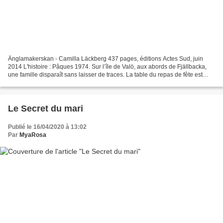
Änglamakerskan - Camilla Läckberg 437 pages, éditions Actes Sud, juin
2014 L'histoire : Pâques 1974. Sur l’île de Valö, aux abords de Fjällbacka,
une famille disparaît sans laisser de traces. La table du repas de fête est
soigneusement dressée, mais tous...
Le Secret du mari
Publié le 16/04/2020 à 13:02
Par
MyaRosa