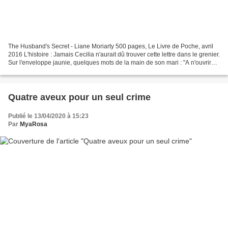
The Husband's Secret - Liane Moriarty 500 pages, Le Livre de Poche, avril
2016 L'histoire : Jamais Cecilia n'aurait dû trouver cette lettre dans le grenier.
Sur l'enveloppe jaunie, quelques mots de la main de son mari : "A n'ouvrir
qu'après ma mort."...
Quatre aveux pour un seul crime
Publié le 13/04/2020 à 15:23
Par
MyaRosa