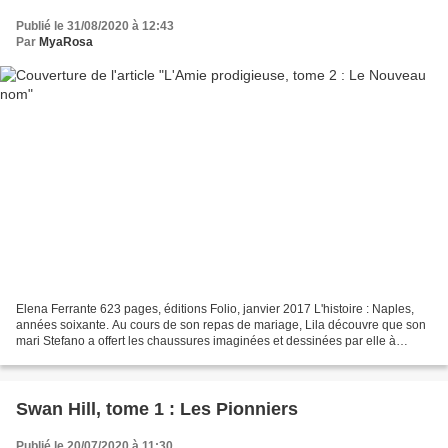
Publié le 31/08/2020 à 12:43
Par
MyaRosa
Elena Ferrante 623 pages, éditions Folio, janvier 2017 L'histoire : Naples,
années soixante. Au cours de son repas de mariage, Lila découvre que son
mari Stefano a offert les chaussures imaginées et dessinées par elle à
Marcello Solara, qui règne sur...
Swan Hill, tome 1 : Les Pionniers
Publié le 20/07/2020 à 11:30