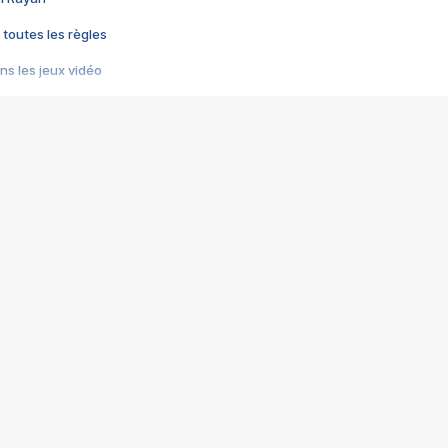
 toutes les règles
s les jeux vidéo
us choquant de Rockstar ? - Le scandale BULLY
e plus moche de Steam
du RÊVE tourne au CAUCHEMAR
pendant 8 heures
it… à tort
umiliés par un jeu vidéo
ire - Final Fantasy 8
ti un empire - Age of Empires
story DOFUS
tard, il crée l'un des pires jeux de tous les temps, MindsEye.