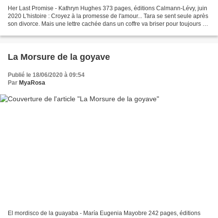
Her Last Promise - Kathryn Hughes 373 pages, éditions Calmann-Lévy, juin
2020 L'histoire : Croyez à la promesse de l'amour... Tara se sent seule après
son divorce. Mais une lettre cachée dans un coffre va briser pour toujours sa
solitude. Des mots inespérés...
La Morsure de la goyave
Publié le 18/06/2020 à 09:54
Par
MyaRosa
El mordisco de la guayaba - María Eugenia Mayobre 242 pages, éditions