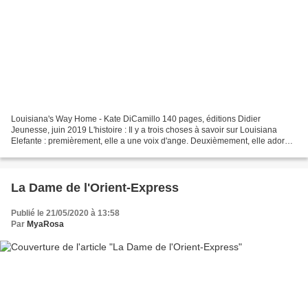
Louisiana's Way Home - Kate DiCamillo 140 pages, éditions Didier
Jeunesse, juin 2019 L'histoire : Il y a trois choses à savoir sur Louisiana
Elefante : premièrement, elle a une voix d'ange. Deuxièmement, elle adore
son chat Archie, ses meilleures amies...
La Dame de l'Orient-Express
Publié le 21/05/2020 à 13:58
Par
MyaRosa