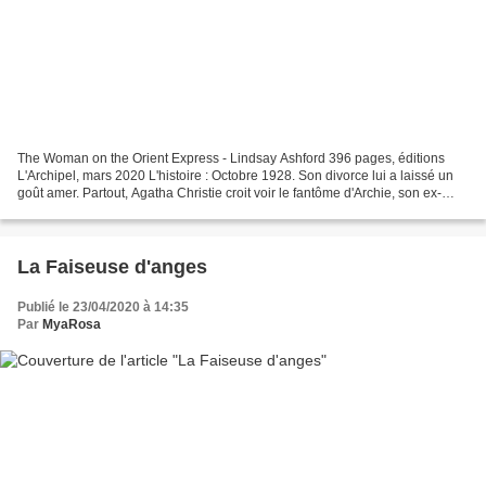
The Woman on the Orient Express - Lindsay Ashford 396 pages, éditions
L'Archipel, mars 2020 L'histoire : Octobre 1928. Son divorce lui a laissé un
goût amer. Partout, Agatha Christie croit voir le fantôme d'Archie, son ex-
mari. Jusque dans les couloirs...
La Faiseuse d'anges
Publié le 23/04/2020 à 14:35
Par
MyaRosa