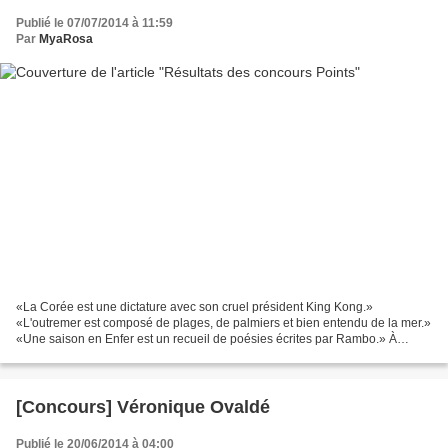
Publié le 07/07/2014 à 11:59
Par
MyaRosa
«La Corée est une dictature avec son cruel président King Kong.»
«L'outremer est composé de plages, de palmiers et bien entendu de la mer.»
«Une saison en Enfer est un recueil de poésies écrites par Rambo.» À
chaque session, les correcteurs du baccalauréat...
[Concours] Véronique Ovaldé
Publié le 20/06/2014 à 04:00