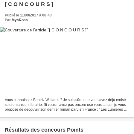
[ C O N C O U R S ]
Publié le 11/09/2017 à 08:40
Par
MyaRosa
Vous connaissez Beatriz Williams ? Je suis sûre que vous avez déjà croisé
ses romans en librairie. Si vous n'avez pas encore osé vous lancer, je vous
propose de découvrir son dernier roman paru en France : " Les Lumières de
Cape Cod ". C'est un livre...
Résultats des concours Points