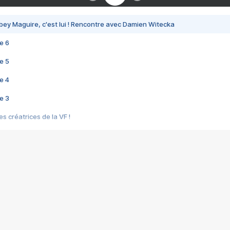
bey Maguire, c'est lui ! Rencontre avec Damien Witecka
e 6
e 5
e 4
e 3
s créatrices de la VF !
e 2
e 1
e Mektoub My Love arrive enfin ! Rencontre avec Shaïn Boumedine et Sal
i : après Toni en famille
elle réalise le bouleversant Dites lui que je l'aime
ais ! Rencontre autour de Vie privée de Rebecca Zlotowski