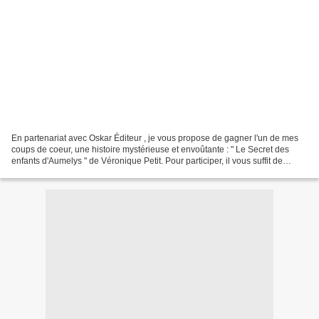
En partenariat avec Oskar Éditeur , je vous propose de gagner l'un de mes
coups de coeur, une histoire mystérieuse et envoûtante : " Le Secret des
enfants d'Aumelys " de Véronique Petit. Pour participer, il vous suffit de
laisser un commentaire sous cet...