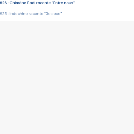
#26 : Chimène Badi raconte "Entre nous"
#25 : Indochine raconte "3e sexe"
#24 : Zaho raconte "C'est chelou"
#23 : Patrick Bruel raconte "Au café des délices"
#22 : Kyo raconte "Le chemin"
#21 : Nolwenn Leroy raconte "Cassé"
#20 : Patrick Hernandez raconte "Born to be alive"
#19 : Lorie raconte "Près de moi"
#18 : Michael Jones raconte "A nos actes manqués" (avec Jean-Jacque
#17 : Khaled raconte "Aïcha"
#16 : Corneille raconte "Parce qu'on vient de loin"
#15 : Indochine raconte "L'aventurier"
14 : Lorie raconte "Sur un air latino"