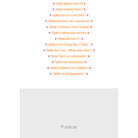
¤
Splat agent secret
¤
¤
Splat chante faux !
¤
¤
Splat est un vrai chef !
¤
¤
Splat raconte ses vacances
¤
¤
Splat s'amuse sous la pluie
¤
¤
Splat n'aime pas perdre
¤
¤
Splat dit merci !
¤
¤
Splat et le Gang des Chats !
¤
¤
Splat the Cat : What was that ?
¤
¤
Splat fait son spectacle !
¤
¤
Splat est amoureux
¤
¤
Splat prépare un cadeau !
¤
¤
Splat va à l'aquarium !
¤
Publicité