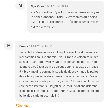
M
MyaRosa
13/01/2014 10:16
<br /> <br /> Oui ! J'y ai tout de suite pensé en voyant
la bande-annonce. J'ai vu Microcosmos au cinéma
avec l'école et j'en garde un très bon souvenir.<br />
<br /> <br /> <br />
E
Emma
11/01/2014 14:00
J'ai vu la bande-annonce du film plusieurs fois et ma mère et
moi sommes sous le charme ! Nous irons le voir en salle dès
sa sortie, sans faute !<br /> Du coup, dimanche dernier, nous
avons regardé tout plein d'épisodes sur le Replay de France
5 !<br /> Imagine comme je souris de découvrir que tu parles
de cette si jolie série alors même que je la découvre. J'aime
ces transmissions de pensées ;)<br /> L'album a l'air fabuleux,
et le petit est tentant aussi, puisque les illustrations diffèrent,
et le prix est un peu plus doux...<br /> Cela me donne une très
belle idée cadeau pour Mutti :)
Répondre