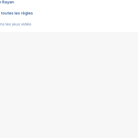
im Rayan
 toutes les règles
s les jeux vidéo
us choquant de Rockstar ? - Le scandale BULLY
e plus moche de Steam
du RÊVE tourne au CAUCHEMAR
pendant 8 heures
it… à tort
umiliés par un jeu vidéo
ire - Final Fantasy 8
ti un empire - Age of Empires
story DOFUS
tard, il crée l'un des pires jeux de tous les temps, MindsEye.