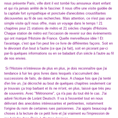
nous présente Paris, ville dont il est tombé fou amoureux étant enfant
et qui n'a jamais arrêté de le fasciner. Il nous offre une visite guidée de
la capitale fort sympathique et ponctuée d'anecdotes croustillantes
découvertes au fil de ses recherches. Mais attention, ce n'est pas une
simple visite qu'il nous offre, mais un voyage dans le temps ! 21
chapitres pour 21 stations de métro et 21 siècles chargés d'Histoire.
Chaque station de métro est l'occasion de revenir sur des événements
qui ont marqué l'Histoire de France. Quelle merveilleuse idée ! Et
l'avantage, c'est que l'on peut lire ce livre de différentes façons. Soit en
le dévorant d'un bout à l'autre (ce que j'ai fait), soit en picorant par-ci
par-là quelques informations ou en se baladant d'un siècle à l'autre au fil
de nos envies.
Si l'Histoire m'intéresse de plus en plus, je dois reconnaître que j'ai
tendance à fuir les gros livres dans lesquels s'accumulent des
successions de faits, de dates et de lieux. A chaque fois que j'ai tenté
d'en lire un, j'ai décroché au bout de quelques chapitres seulement car
je trouvais ça trop barbant et ils ne m'ont, en plus, laissé que très peu
de souvenirs. Avec "Métronome", ça n'a pas du tout été le cas. J'ai
adoré l'écriture de Lorànt Deutsch. Il va à l'essentiel tout en nous
délivrant des anecdotes intéressantes et pertinentes, notamment
l'origine du nom de certaines rues parisiennes. J'ai appris beaucoup de
choses à la lecture de ce petit livre et j'ai vraiment eu l'impression de