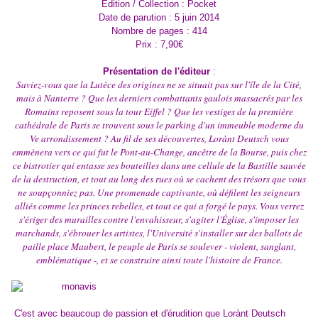
Edition / Collection : Pocket
Date de parution : 5 juin 2014
Nombre de pages : 414
Prix : 7,90€
Présentation de l'éditeur
:
Saviez-vous que la Lutèce des origines ne se situait pas sur l'île de la Cité,
mais à Nanterre ? Que les derniers combattants gaulois massacrés par les
Romains reposent sous la tour Eiffel ? Que les vestiges de la première
cathédrale de Paris se trouvent sous le parking d'un immeuble moderne du
Ve arrondissement ? Au fil de ses découvertes, Lorànt Deutsch vous
emmènera vers ce qui fut le Pont-au-Change, ancêtre de la Bourse, puis chez
ce bistrotier qui entasse ses bouteilles dans une cellule de la Bastille sauvée
de la destruction, et tout au long des rues où se cachent des trésors que vous
ne soupçonniez pas. Une promenade captivante, où défilent les seigneurs
alliés comme les princes rebelles, et tout ce qui a forgé le pays. Vous verrez
s'ériger des murailles contre l'envahisseur, s'agiter l'Église, s'imposer les
marchands, s'ébrouer les artistes, l'Université s'installer sur des ballots de
paille place Maubert, le peuple de Paris se soulever - violent, sanglant,
emblématique -, et se construire ainsi toute l'histoire de France.
C'est avec beaucoup de passion et d'érudition que Lorànt Deutsch