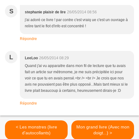
S
stephanie plaisir de lire
26/05/2014 08:56
j'ai adoré ce livre ! par contre c'est vraiq ue c'est un ouvrage à
relire tant le flot d'info est concentré !
Répondre
L
LeeLoo
26/05/2014 08:29
Quand j'ai vu apparaitre dans mon fil de lecture que tu avais
fait un article sur métronome, je me suis précipitée ici pour
voir ce que tu en avais pensé.<br /> <br /> Je crois que nos
avis ne pouvaient pas être plus opposé...Mais tant mieux si le
livre plait beaucoup à certains, heureusement dirais-je :D
Répondre
< Les monstres (livre
Mon grand livre (Avec mon
d'autocollants)
doigt...) >