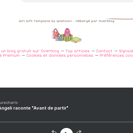
Girl Gift Template by Ipietoon - Hébergé par
Overblog
 un blog gratuit sur Overblog
Top articles
Contact
Signal
e Premium
Cookies et données personnelles
Préférences coo
Purecharts
ngeli raconte "Avant de partir"