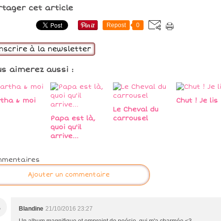
rtager cet article
Repost
0
inscrire à la newsletter
us aimerez aussi :
tha & moi
Chut ! Je lis 
Le Cheval du
Papa est là,
carrousel
quoi qu'il
arrive...
mmentaires
Ajouter un commentaire
B
Blandine
21/10/2016 23:27
Un album magnifique et empreint de poésie, qui m'a charmée <3