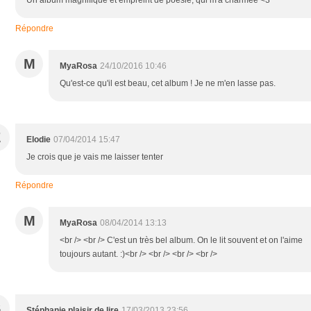
Répondre
M
MyaRosa
24/10/2016 10:46
Qu'est-ce qu'il est beau, cet album ! Je ne m'en lasse pas.
E
Elodie
07/04/2014 15:47
Je crois que je vais me laisser tenter
Répondre
M
MyaRosa
08/04/2014 13:13
<br /> <br /> C'est un très bel album. On le lit souvent et on l'aime
toujours autant. :)<br /> <br /> <br /> <br />
S
Stéphanie plaisir de lire
17/03/2013 23:56