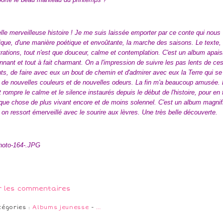
le merveilleuse histoire ! Je me suis laissée emporter par ce conte qui nous
ique, d'une manière poétique et envoûtante, la marche des saisons. Le texte, 
strations, tout n'est que douceur, calme et contemplation. C'est un album apais
nnant et tout à fait charmant. On a l'impression de suivre les pas lents de ce
ts, de faire avec eux un bout de chemin et d'admirer avec eux la Terre qui se
 de nouvelles couleurs et de nouvelles odeurs. La fin m'a beaucoup amusée. 
t rompre le calme et le silence instaurés depuis le début de l'histoire, pour en 
que chose de plus vivant encore et de moins solennel. C'est un album magnif
 on ressort émerveillé avec le sourire aux lèvres. Une très belle découverte.
r les commentaires
tégories :
Albums jeunesse
-
…