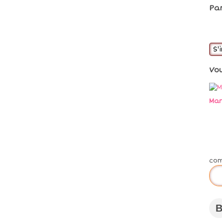
Pa
S'
Vo
Mar
co