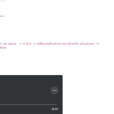
er un abus
C.G.U.
Rémunération en droits d'auteur
kies
-9:01