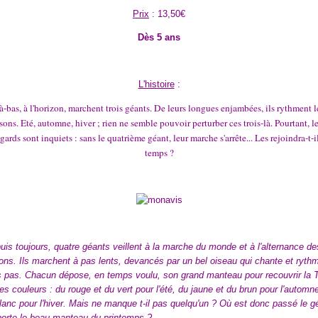
Prix
: 13,50€
Dès 5 ans
L'histoire
:
à-bas, à l'horizon, marchent trois géants. De leurs longues enjambées, ils rythment l
sons. Eté, automne, hiver ; rien ne semble pouvoir perturber ces trois-là. Pourtant, l
gards sont inquiets : sans le quatrième géant, leur marche s'arrête... Les rejoindra-t-i
temps ?
is toujours, quatre géants veillent à la marche du monde et à l'alternance de
ons. Ils marchent à pas lents, devancés par un bel oiseau qui chante et ryth
s pas. Chacun dépose, en temps voulu, son grand manteau pour recouvrir la T
es couleurs : du rouge et du vert pour l'été, du jaune et du brun pour l'automne
lanc pour l'hiver. Mais ne manque t-il pas quelqu'un ? Où est donc passé le g
porte le beau manteau du printemps ?