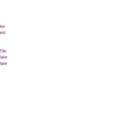
les
ant,
s
Elle
faire
ique