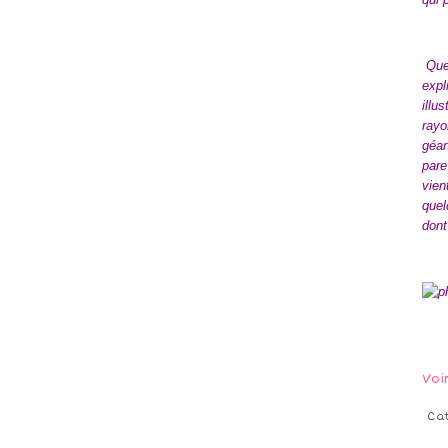
Quel
expl
illu
rayo
géan
pare
vien
quel
dont
Voi
Ca