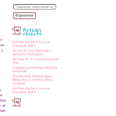
E
m
a
i
l
Articles
récents
es
Sorties poche à ne pas
eurs
manquer #354
l à
On ne dit pas Sayonara
(Antonio Carmona)
Sorties GF à ne pas manquer
#167
D'autres printemps (Virginie
Grimaldi)
Écoute mes mensonges /
Mens-moi à l'oreille (Amy
Tintera)
Sorties poche à ne pas
s
manquer #353
me
erre
, et
éant