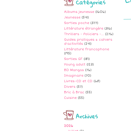
Catégories
Albums jeunesse
(1606)
Jeunesse
(541)
Sorties poche
(377)
Littérature étrangère
(316)
Thrillers - Policiers -...
(276)
Guides pratiques & cahiers
d'activités
(241)
Littérature francophone
(195)
Sorties GF
(181)
Young adult
(123)
BD Mangas
(76)
Imaginaire
(70)
Livres-CD et CD
(68)
Divers
(57)
Bric à Brac
(55)
Cuisine
(55)
Archives
2026