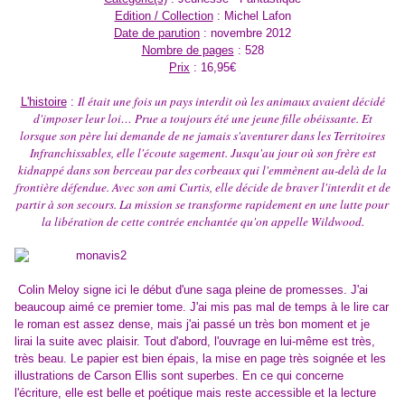
Edition / Collection
: Michel Lafon
Date de parution
: novembre 2012
Nombre de pages
: 528
Prix
: 16,95€
Il était une fois un pays interdit où les animaux avaient décidé
L'histoire
:
d'imposer leur loi… Prue a toujours été une jeune fille obéissante. Et
lorsque son père lui demande de ne jamais s'aventurer dans les Territoires
Infranchissables, elle l'écoute sagement. Jusqu'au jour où son frère est
kidnappé dans son berceau par des corbeaux qui l'emmènent au-delà de la
frontière défendue. Avec son ami Curtis, elle décide de braver l'interdit et de
partir à son secours. La mission se transforme rapidement en une lutte pour
la libération de cette contrée enchantée qu'on appelle Wildwood.
Colin Meloy signe ici le début d'une saga pleine de promesses. J'ai
beaucoup aimé ce premier tome. J'ai mis pas mal de temps à le lire car
le roman est assez dense, mais j'ai passé un très bon moment et je
lirai la suite avec plaisir. Tout d'abord, l'ouvrage en lui-même est très,
très beau. Le papier est bien épais, la mise en page très soignée et les
illustrations de Carson Ellis sont superbes. En ce qui concerne
l'écriture, elle est belle et poétique mais reste accessible et la lecture