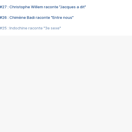
#27 : Christophe Willem raconte "Jacques a dit"
#26 : Chimène Badi raconte "Entre nous"
#25 : Indochine raconte "3e sexe"
#24 : Zaho raconte "C'est chelou"
#23 : Patrick Bruel raconte "Au café des délices"
#22 : Kyo raconte "Le chemin"
#21 : Nolwenn Leroy raconte "Cassé"
#20 : Patrick Hernandez raconte "Born to be alive"
#19 : Lorie raconte "Près de moi"
#18 : Michael Jones raconte "A nos actes manqués" (avec Jean-Jacque
#17 : Khaled raconte "Aïcha"
#16 : Corneille raconte "Parce qu'on vient de loin"