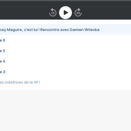
bey Maguire, c'est lui ! Rencontre avec Damien Witecka
e 6
e 5
e 4
e 3
s créatrices de la VF !
e 2
e 1
e Mektoub My Love arrive enfin ! Rencontre avec Shaïn Boumedine et Sal
i : après Toni en famille