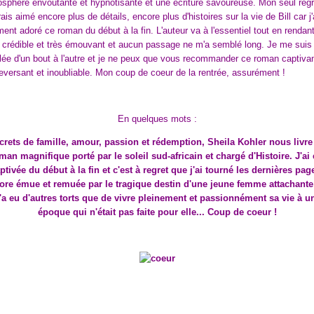
sphère envoûtante et hypnotisante et une écriture savoureuse. Mon seul regr
rais aimé encore plus de détails, encore plus d'histoires sur la vie de Bill car j'
ment adoré ce roman du début à la fin. L'auteur va à l'essentiel tout en rendan
t crédible et très émouvant et aucun passage ne m'a semblé long. Je me suis
lée d'un bout à l'autre et je ne peux que vous recommander ce roman captivan
eversant et inoubliable. Mon coup de coeur de la rentrée, assurément !
En quelques mots :
crets de famille, amour, passion et rédemption, Sheila Kohler nous livre
man magnifique porté par le soleil sud-africain et chargé d'Histoire. J'ai 
ptivée du début à la fin et c'est à regret que j'ai tourné les dernières pag
ore émue et remuée par le tragique destin d'une jeune femme attachante
'a eu d'autres torts que de vivre pleinement et passionnément sa vie à u
époque qui n'était pas faite pour elle... Coup de coeur !