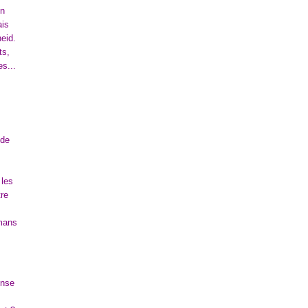
on
ais
heid.
ts,
es...
 de
 les
tre
omans
ense