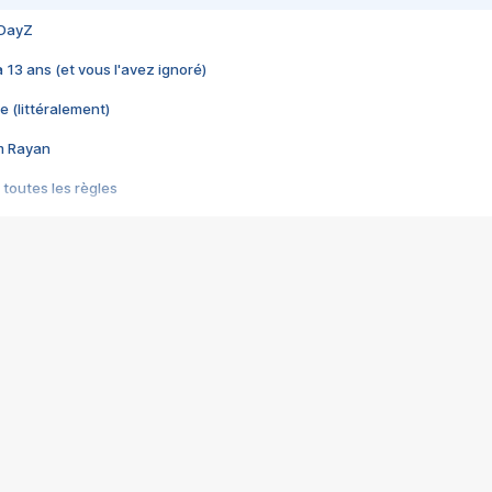
 DayZ
 a 13 ans (et vous l'avez ignoré)
e (littéralement)
im Rayan
 toutes les règles
s les jeux vidéo
us choquant de Rockstar ? - Le scandale BULLY
e plus moche de Steam
du RÊVE tourne au CAUCHEMAR
pendant 8 heures
it… à tort
umiliés par un jeu vidéo