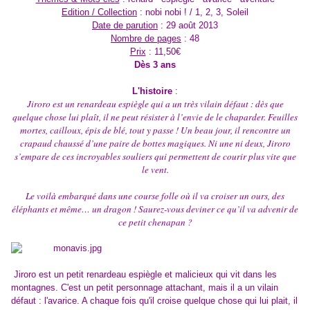
Edition / Collection
: nobi nobi ! / 1, 2, 3, Soleil
Date de parution
: 29 août 2013
Nombre de pages
: 48
Prix
: 11,50€
Dès 3 ans
L'histoire
:
Jiroro est un renardeau espiègle qui a un très vilain défaut : dès que
quelque chose lui plaît, il ne peut résister à l’envie de le chaparder. Feuilles
mortes, cailloux, épis de blé, tout y passe ! Un beau jour, il rencontre un
crapaud chaussé d’une paire de bottes magiques. Ni une ni deux, Jiroro
s’empare de ces incroyables souliers qui permettent de courir plus vite que
le vent.
Le voilà embarqué dans une course folle où il va croiser un ours, des
éléphants et même… un dragon ! Saurez-vous deviner ce qu’il va advenir de
ce petit chenapan ?
Jiroro est un petit renardeau espiègle et malicieux qui vit dans les
montagnes. C'est un petit personnage attachant, mais il a un vilain
défaut : l'avarice. A chaque fois qu'il croise quelque chose qui lui plait, il