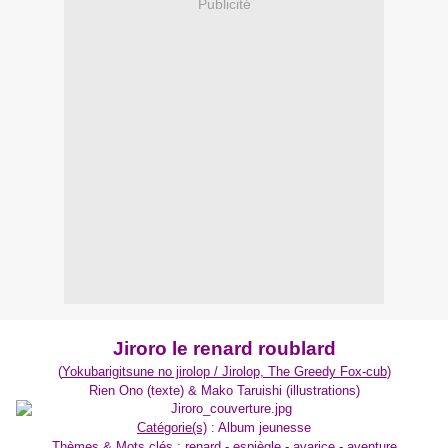
Publicité
Jiroro le renard roublard
(
Yokubarigitsune no jirolop / Jirolop, The Greedy Fox-cub
)
Rien Ono (texte) & Mako Taruishi (illustrations)
Catégorie(s)
: Album jeunesse
Thèmes & Mots clés
: renard - espiègle - avarice - aventure