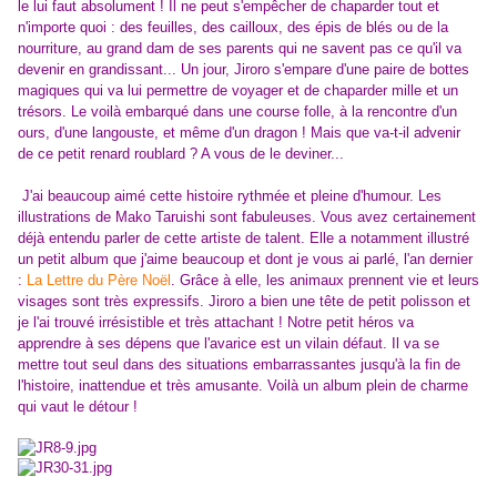
le lui faut absolument ! Il ne peut s'empêcher de chaparder tout et
n'importe quoi : des feuilles, des cailloux, des épis de blés ou de la
nourriture, au grand dam de ses parents qui ne savent pas ce qu'il va
devenir en grandissant... Un jour, Jiroro s'empare d'une paire de bottes
magiques qui va lui permettre de voyager et de chaparder mille et un
trésors. Le voilà embarqué dans une course folle, à la rencontre d'un
ours, d'une langouste, et même d'un dragon ! Mais que va-t-il advenir
de ce petit renard roublard ? A vous de le deviner...
J'ai beaucoup aimé cette histoire rythmée et pleine d'humour. Les
illustrations de Mako Taruishi sont fabuleuses. Vous avez certainement
déjà entendu parler de cette artiste de talent. Elle a notamment illustré
un petit album que j'aime beaucoup et dont je vous ai parlé, l'an dernier
:
La Lettre du Père Noël
. Grâce à elle, les animaux prennent vie et leurs
visages sont très expressifs. Jiroro a bien une tête de petit polisson et
je l'ai trouvé irrésistible et très attachant ! Notre petit héros va
apprendre à ses dépens que l'avarice est un vilain défaut. Il va se
mettre tout seul dans des situations embarrassantes jusqu'à la fin de
l'histoire, inattendue et très amusante. Voilà un album plein de charme
qui vaut le détour !