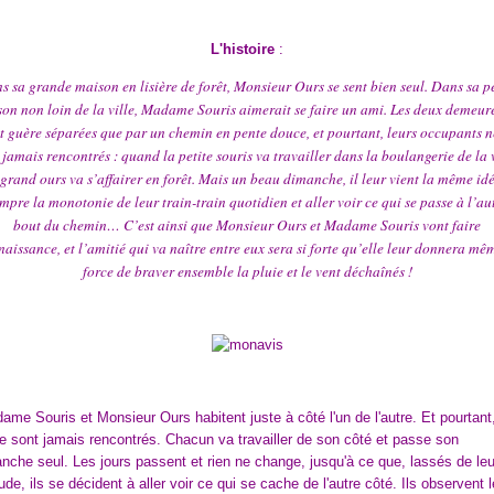
L'histoire
:
s sa grande maison en lisière de forêt, Monsieur Ours se sent bien seul. Dans sa pe
on non loin de la ville, Madame Souris aimerait se faire un ami. Les deux demeur
t guère séparées que par un chemin en pente douce, et pourtant, leurs occupants n
 jamais rencontrés : quand la petite souris va travailler dans la boulangerie de la v
 grand ours va s’affairer en forêt. Mais un beau dimanche, il leur vient la même idé
mpre la monotonie de leur train-train quotidien et aller voir ce qui se passe à l’au
bout du chemin… C’est ainsi que Monsieur Ours et Madame Souris vont faire
aissance, et l’amitié qui va naître entre eux sera si forte qu’elle leur donnera mê
force de braver ensemble la pluie et le vent déchaînés !
me Souris et Monsieur Ours habitent juste à côté l'un de l'autre. Et pourtant,
e sont jamais rencontrés. Chacun va travailler de son côté et passe son
nche seul. Les jours passent et rien ne change, jusqu'à ce que, lassés de leu
tude, ils se décident à aller voir ce qui se cache de l'autre côté. Ils observent 