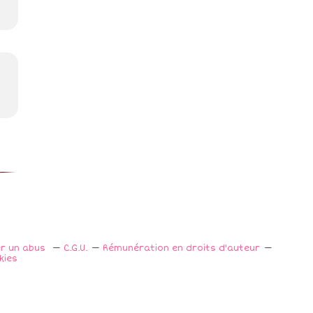
er un abus
C.G.U.
Rémunération en droits d'auteur
kies