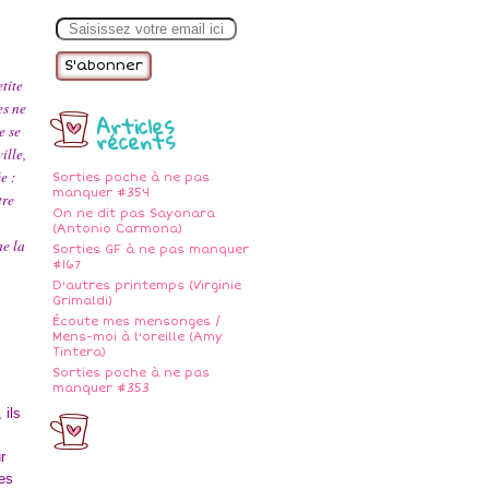
E
m
a
i
l
tite
es ne
Articles
e se
récents
ille,
e :
Sorties poche à ne pas
manquer #354
tre
On ne dit pas Sayonara
(Antonio Carmona)
me la
Sorties GF à ne pas manquer
#167
D'autres printemps (Virginie
Grimaldi)
Écoute mes mensonges /
Mens-moi à l'oreille (Amy
Tintera)
Sorties poche à ne pas
manquer #353
 ils
r
les