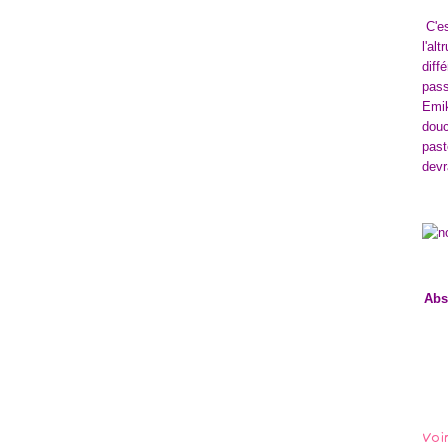
C'es
l'al
diff
pass
Emik
douc
past
devr
Abs
Voi