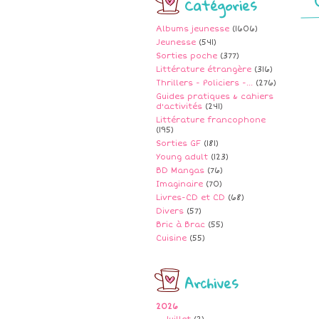
Catégories
Albums jeunesse
(1606)
Jeunesse
(541)
Sorties poche
(377)
Littérature étrangère
(316)
Thrillers - Policiers -...
(276)
Guides pratiques & cahiers
d'activités
(241)
Littérature francophone
(195)
Sorties GF
(181)
Young adult
(123)
BD Mangas
(76)
Imaginaire
(70)
Livres-CD et CD
(68)
Divers
(57)
Bric à Brac
(55)
Cuisine
(55)
Archives
2026