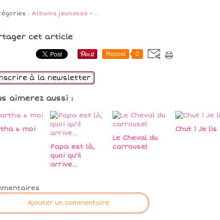
tégories :
Albums jeunesse
-
…
rtager cet article
Repost
0
inscrire à la newsletter
us aimerez aussi :
tha & moi
Chut ! Je lis 
Le Cheval du
Papa est là,
carrousel
quoi qu'il
arrive...
mmentaires
Ajouter un commentaire