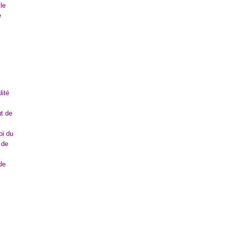
le
e
lité
ut de
oi du
 de
de