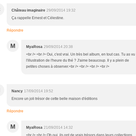
C
Château imaginaire
29/09/2014 19:32
Ça rappelle Ernest et Célestine.
Répondre
M
MyaRosa
29/09/2014 20:38
<br /> <br /> Oui, c'est vrai. Un très bel album, en tout cas. Tu as vu
l'illustration de l'heure du thé ? J'aime beaucoup. Il y a plein de
petites choses à observer.<br /> <br /> <br /> <br />
N
Nancy
17/09/2014 19:52
Encore un joli trésor de cette belle maison d'éditions
Répondre
M
MyaRosa
21/09/2014 14:32
<br /> <br /> Oh oui, ils ont de vrais trésors dans leurs collections.