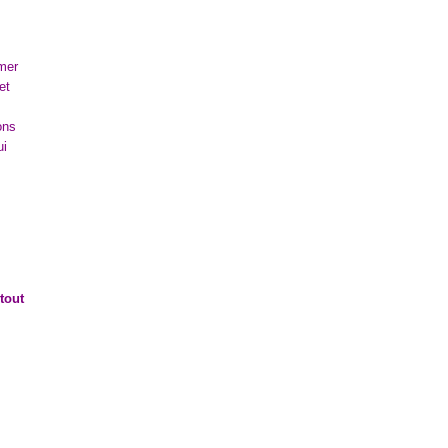
imer
et
ons
ui
tout