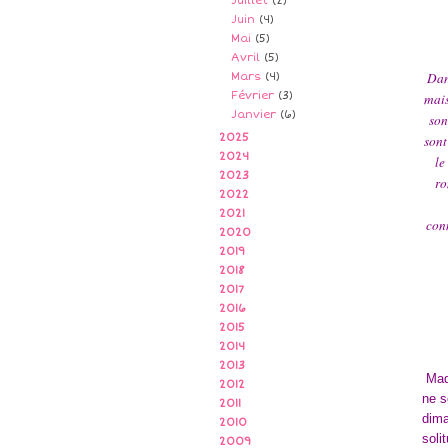
Juillet
(2)
Juin
(4)
Mai
(5)
Avril
(5)
Dan
Mars
(4)
Février
(3)
mais
Janvier
(6)
son
2025
sont
2024
le
2023
ro
2022
2021
conn
2020
2019
2018
2017
2016
2015
2014
2013
Mada
2012
ne s
2011
dima
2010
soli
2009