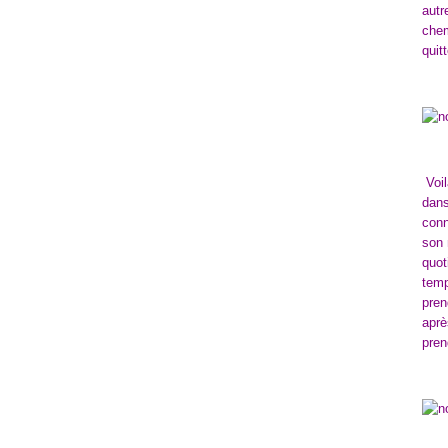
autr
chem
quitt
Voil
dans
conn
son 
quot
temp
pren
aprè
pren