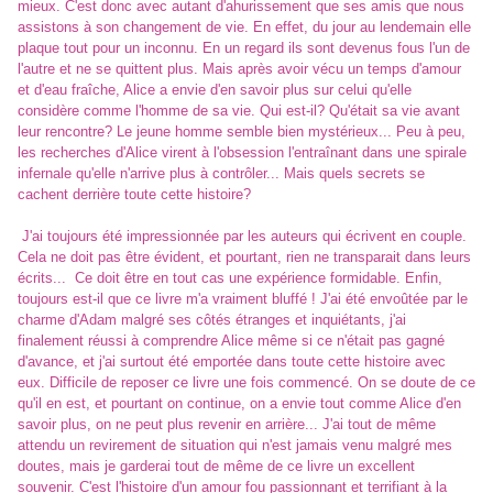
mieux. C'est donc avec autant d'ahurissement que ses amis que nous
assistons à son changement de vie. En effet, du jour au lendemain elle
plaque tout pour un inconnu. En un regard ils sont devenus fous l'un de
l'autre et ne se quittent plus. Mais après avoir vécu un temps d'amour
et d'eau fraîche, Alice a envie d'en savoir plus sur celui qu'elle
considère comme l'homme de sa vie. Qui est-il? Qu'était sa vie avant
leur rencontre? Le jeune homme semble bien mystérieux... Peu à peu,
les recherches d'Alice virent à l'obsession l'entraînant dans une spirale
infernale qu'elle n'arrive plus à contrôler... Mais quels secrets se
cachent derrière toute cette histoire?
J'ai toujours été impressionnée par les auteurs qui écrivent en couple.
Cela ne doit pas être évident, et pourtant, rien ne transparait dans leurs
écrits... Ce doit être en tout cas une expérience formidable. Enfin,
toujours est-il que ce livre m'a vraiment bluffé ! J'ai été envoûtée par le
charme d'Adam malgré ses côtés étranges et inquiétants, j'ai
finalement réussi à comprendre Alice même si ce n'était pas gagné
d'avance, et j'ai surtout été emportée dans toute cette histoire avec
eux. Difficile de reposer ce livre une fois commencé. On se doute de ce
qu'il en est, et pourtant on continue, on a envie tout comme Alice d'en
savoir plus, on ne peut plus revenir en arrière... J'ai tout de même
attendu un revirement de situation qui n'est jamais venu malgré mes
doutes, mais je garderai tout de même de ce livre un excellent
souvenir. C'est l'histoire d'un amour fou passionnant et terrifiant à la