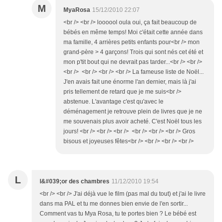
M
MyaRosa
15/12/2010 22:07
<br /> <br /> loooool oula oui, ça fait beaucoup de
bébés en même temps! Moi c'était cette année dans
ma famille, 4 arrières petits enfants pour<br /> mon
grand-père > 4 garçons! Trois qui sont nés cet été et
mon p'tit bout qui ne devrait pas tarder...<br /> <br />
<br /> <br /> <br /> <br /> La fameuse liste de Noël...
J'en avais fait une énorme l'an dernier, mais là j'ai
pris tellement de retard que je me suis<br />
abstenue. L'avantage c'est qu'avec le
déménagement je retrouve plein de livres que je ne
me souvenais plus avoir acheté. C'est Noël tous les
jours! <br /> <br /> <br /> <br /> <br /> <br /> Gros
bisous et joyeuses fêtes<br /> <br /> <br /> <br />
L
l&#039;or des chambres
11/12/2010 19:54
<br /> <br /> J'ai déjà vue le film (pas mal du tout) et j'ai le livre
dans ma PAL et tu me donnes bien envie de l'en sortir...
Comment vas tu Mya Rosa, tu te portes bien ? Le bébé est