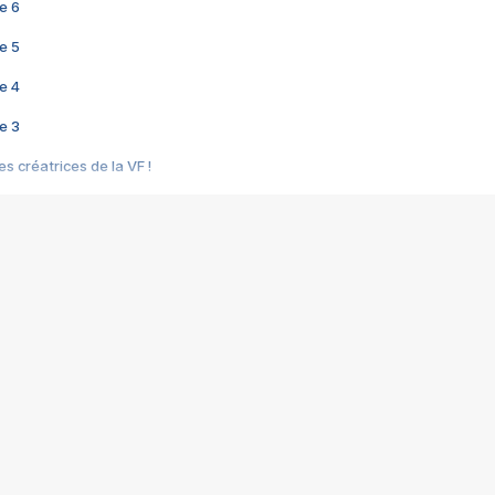
e 6
e 5
e 4
e 3
s créatrices de la VF !
e 2
e 1
e Mektoub My Love arrive enfin ! Rencontre avec Shaïn Boumedine et Sal
i : après Toni en famille
elle réalise le bouleversant Dites lui que je l'aime
ais ! Rencontre autour de Vie privée de Rebecca Zlotowski
 de Marguerite, Grave... Rencontre avec Ella Rumpf
 Les Rêveurs, un film intime sur la santé mentale