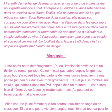
I l a suffi d'un échange de regards avec un inconnu croisé dans la rue
pour qu'elle renonce à tout. Lorsqu'Alice Loudon se lance tête baissée
dans sa relation avec Adam Thallis, elle ne connaît rien de lui, pas
même son nom. Sous l'emprise de la passion, elle quitte son
compagnon pour aller vivre avec Adam et l'épouse dans les deux mois
qui suivent leur première rencontre. Mais à mesure qu'Alice découvre la
personnalité complexe et tourmentée de son mari, ce qui n'était que
simple curiosité va virer à l'obsession, menaçant peu à peu son couple
et son équilibre mental. En fouillant dans le passé d'Adam, c'est sa
propre vie qu'elle met bientôt en danger.
Mon avis :
Juste après notre déménagement, j'ai eu l'irrésistible envie de lire un
thriller ou roman policier. Ca ne m'était pas arrivé depuis longtemps,
alors hop, j'ai ouvert tous les cartons de livres qui se trouvaient à ma
portée (un peu dur dur avec mon gros ventre... :D) et je suis tombée sur
celui-ci qui dormait dans ma PAL depuis déjà un moment. Il est certes
bien différent de ce à quoi je m'attendais, mais j'ai pourtant eu
beaucoup de mal à le reposer...
Alice est une jeune femme que l'on pourrait qualifier de sage ou de
classique. Elle a une petite vie bien rangée, routinière où tout va pour le