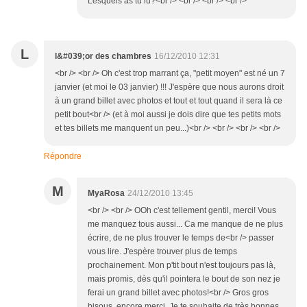
Lesquels as tu lu?<br /> <br /> <br /> <br />
L
l&#039;or des chambres
16/12/2010 12:31
<br /> <br /> Oh c'est trop marrant ça, "petit moyen" est né un 7
janvier (et moi le 03 janvier) !!! J'espère que nous aurons droit
à un grand billet avec photos et tout et tout quand il sera là ce
petit bout<br /> (et à moi aussi je dois dire que tes petits mots
et tes billets me manquent un peu...)<br /> <br /> <br /> <br />
Répondre
M
MyaRosa
24/12/2010 13:45
<br /> <br /> OOh c'est tellement gentil, merci! Vous
me manquez tous aussi... Ca me manque de ne plus
écrire, de ne plus trouver le temps de<br /> passer
vous lire. J'espère trouver plus de temps
prochainement. Mon p'tit bout n'est toujours pas là,
mais promis, dès qu'il pointera le bout de son nez je
ferai un grand billet avec photos!<br /> Gros gros
bisous, encore merci. Je te souhaite de très bonnes