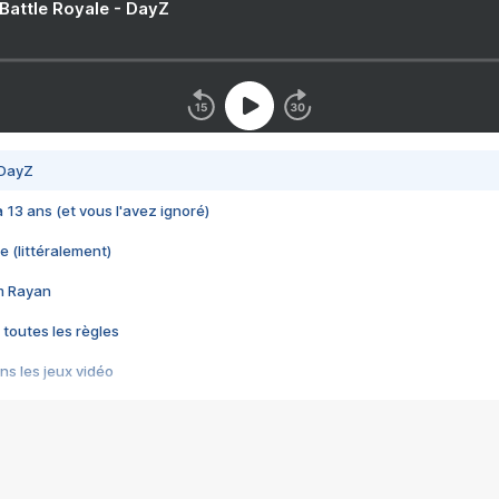
 Battle Royale - DayZ
 DayZ
 a 13 ans (et vous l'avez ignoré)
e (littéralement)
im Rayan
 toutes les règles
s les jeux vidéo
us choquant de Rockstar ? - Le scandale BULLY
e plus moche de Steam
du RÊVE tourne au CAUCHEMAR