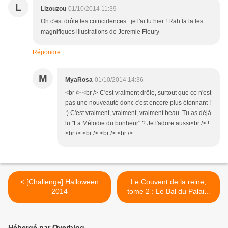
L
Lizouzou
01/10/2014 11:39
Oh c'est drôle les coincidences : je l'ai lu hier ! Rah la la les
magnifiques illustrations de Jeremie Fleury
Répondre
M
MyaRosa
01/10/2014 14:36
<br /> <br /> C'est vraiment drôle, surtout que ce n'est
pas une nouveauté donc c'est encore plus étonnant !
:) C'est vraiment, vraiment, vraiment beau. Tu as déjà
lu "La Mélodie du bonheur" ? Je l'adore aussi<br /> !
<br /> <br /> <br /> <br />
< [Challenge] Halloween
Le Couvent de la reine,
2014
tome 2 : Le Bal du Palais-
Royal >
Hébergé par Overblog