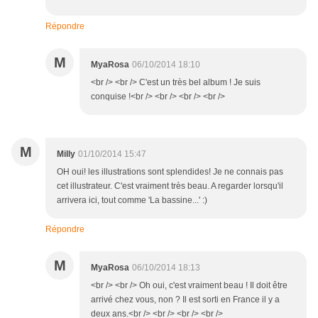
Répondre
M
MyaRosa
06/10/2014 18:10
<br /> <br /> C'est un très bel album ! Je suis
conquise !<br /> <br /> <br /> <br />
M
Milly
01/10/2014 15:47
OH oui! les illustrations sont splendides! Je ne connais pas
cet illustrateur. C'est vraiment très beau. A regarder lorsqu'il
arrivera ici, tout comme 'La bassine...' :)
Répondre
M
MyaRosa
06/10/2014 18:13
<br /> <br /> Oh oui, c'est vraiment beau ! Il doit être
arrivé chez vous, non ? Il est sorti en France il y a
deux ans.<br /> <br /> <br /> <br />