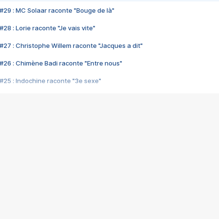
#29 : MC Solaar raconte "Bouge de là"
28 : Lorie raconte "Je vais vite"
#27 : Christophe Willem raconte "Jacques a dit"
#26 : Chimène Badi raconte "Entre nous"
#25 : Indochine raconte "3e sexe"
#24 : Zaho raconte "C'est chelou"
#23 : Patrick Bruel raconte "Au café des délices"
#22 : Kyo raconte "Le chemin"
#21 : Nolwenn Leroy raconte "Cassé"
#20 : Patrick Hernandez raconte "Born to be alive"
#19 : Lorie raconte "Près de moi"
#18 : Michael Jones raconte "A nos actes manqués" (avec Jean-Jacque