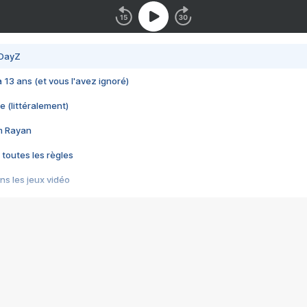
 DayZ
 a 13 ans (et vous l'avez ignoré)
e (littéralement)
im Rayan
 toutes les règles
s les jeux vidéo
us choquant de Rockstar ? - Le scandale BULLY
e plus moche de Steam
du RÊVE tourne au CAUCHEMAR
pendant 8 heures
it… à tort