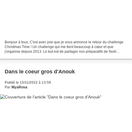
Bonjour à tous, C'est avec joie que je vous annonce le retour du challenge
Christmas Time ! Un challenge qui me tient beaucoup à cœur et que
j'organise depuis 2013. Le but est de partager nos préparatifs de Noël
ensemble, sans jugement, sans compétition,...
Dans le coeur gros d'Anouk
Publié le 15/11/2022 à 13:59
Par
MyaRosa