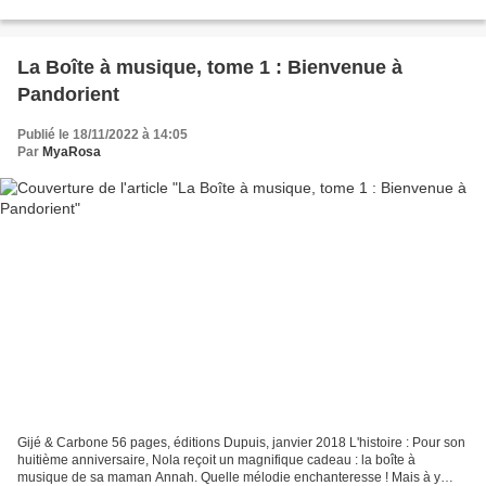
Allongé sur son lit, il s'ennuie. C'est...
La Boîte à musique, tome 1 : Bienvenue à
Pandorient
Publié le 18/11/2022 à 14:05
Par
MyaRosa
Gijé & Carbone 56 pages, éditions Dupuis, janvier 2018 L'histoire : Pour son
huitième anniversaire, Nola reçoit un magnifique cadeau : la boîte à
musique de sa maman Annah. Quelle mélodie enchanteresse ! Mais à y