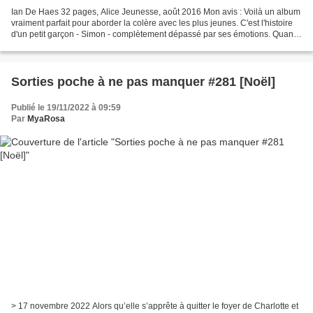
Ian De Haes 32 pages, Alice Jeunesse, août 2016 Mon avis : Voilà un album
vraiment parfait pour aborder la colère avec les plus jeunes. C'est l'histoire
d'un petit garçon - Simon - complètement dépassé par ses émotions. Quand
il est puni parce qu'il a...
Sorties poche à ne pas manquer #281 [Noël]
Publié le 19/11/2022 à 09:59
Par
MyaRosa
> 17 novembre 2022 Alors qu’elle s’apprête à quitter le foyer de Charlotte et