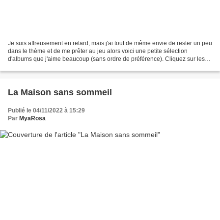
Je suis affreusement en retard, mais j'ai tout de même envie de rester un peu
dans le thème et de me prêter au jeu alors voici une petite sélection
d'albums que j'aime beaucoup (sans ordre de préférence). Cliquez sur les
couvertures pour accéder à mes...
La Maison sans sommeil
Publié le 04/11/2022 à 15:29
Par
MyaRosa