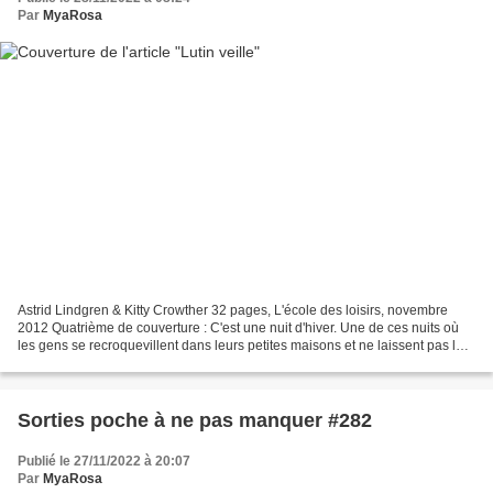
Par
MyaRosa
Astrid Lindgren & Kitty Crowther 32 pages, L'école des loisirs, novembre
2012 Quatrième de couverture : C'est une nuit d'hiver. Une de ces nuits où
les gens se recroquevillent dans leurs petites maisons et ne laissent pas le
feu s'éteindre dans l'âtre....
Sorties poche à ne pas manquer #282
Publié le 27/11/2022 à 20:07
Par
MyaRosa