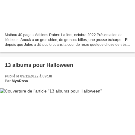
Mathou 40 pages, éditions Robert Laffont, octobre 2022 Présentation de
l'éditeur : Anouk a un gros chien, de grosses billes, une grosse écharpe... Et
depuis que Jules a dit tout fort dans la cour de récré quelque chose de très
méchant, Anouk a aussi le...
13 albums pour Halloween
Publié le 09/11/2022 à 09:38
Par
MyaRosa