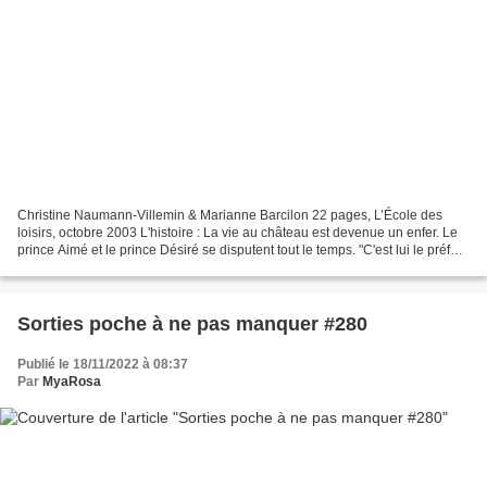
Christine Naumann-Villemin & Marianne Barcilon 22 pages, L’École des
loisirs, octobre 2003 L'histoire : La vie au château est devenue un enfer. Le
prince Aimé et le prince Désiré se disputent tout le temps. "C'est lui le préféré
!" "Non ! C'est lui !"...
Sorties poche à ne pas manquer #280
Publié le 18/11/2022 à 08:37
Par
MyaRosa