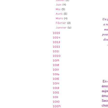
Juillet
(2)
Juin
(4)
Mai
(5)
Avril
(5)
Mars
(4)
Un p
Février
(3)
a r
Janvier
(6)
ma
2025
pour
2024
dis
2023
2022
2021
2020
2019
2018
2017
2016
2015
En 
2014
émot
2013
aujo
2012
émue
2011
Seco
2010
choi
2009