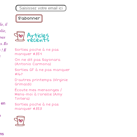
E
m
a
i
l
e, il
lie,
Articles
récents
pas
. Ils
! Il
Sorties poche à ne pas
manquer #354
i
On ne dit pas Sayonara
(Antonio Carmona)
Sorties GF à ne pas manquer
#167
D'autres printemps (Virginie
Grimaldi)
Écoute mes mensonges /
Mens-moi à l'oreille (Amy
Tintera)
 en
Sorties poche à ne pas
manquer #353
p
ans