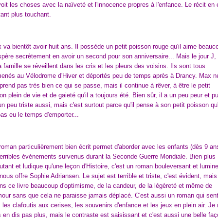
voit les choses avec la naïveté et l'innocence propres à l'enfance. Le récit en 
tant plus touchant.
va bientôt avoir huit ans. Il possède un petit poisson rouge qu'il aime beauc
spère secrètement en avoir un second pour son anniversaire... Mais le jour J
a famille se réveillent dans les cris et les pleurs des voisins. Ils sont tous
nés au Vélodrome d'Hiver et déportés peu de temps après à Drancy. Max n
rend pas très bien ce qui se passe, mais il continue à rêver, à être le petit
on plein de vie et de gaieté qu'il a toujours été. Bien sûr, il a un peu peur et pui
un peu triste aussi, mais c'est surtout parce qu'il pense à son petit poisson qu'
pas eu le temps d'emporter...
oman particulièrement bien écrit permet d'aborder avec les enfants (dès 9 an
terribles événements survenus durant la Seconde Guerre Mondiale. Bien plus
utant et ludique qu'une leçon d'Histoire, c'est un roman bouleversant et lumin
nous offre Sophie Adriansen. Le sujet est terrible et triste, c'est évident, mais 
ns ce livre beaucoup d'optimisme, de la candeur, de la légèreté et même de
mour sans que cela ne paraisse jamais déplacé. C'est aussi un roman qui sen
é, les clafoutis aux cerises, les souvenirs d'enfance et les jeux en plein air. Je
 en dis pas plus, mais le contraste est saisissant et c'est aussi une belle fa