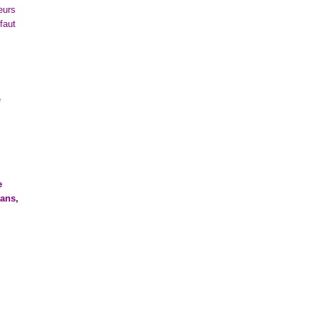
eurs
faut
e
e
 ans,