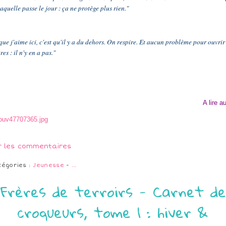
laquelle passe le jour : ça ne protège plus rien."
que j'aime ici, c'est qu'il y a du dehors. On respire. Et aucun problème pour ouvrir
res : il n'y en a pas."
A lire a
r les commentaires
tégories :
Jeunesse
-
…
Frères de terroirs - Carnet de
croqueurs, tome 1 : hiver &