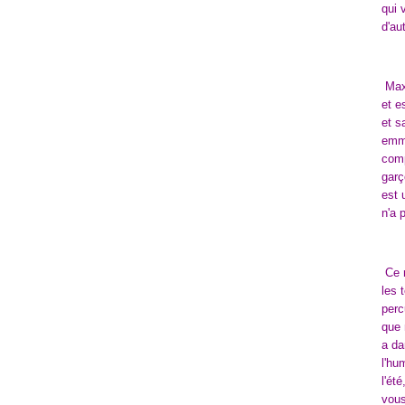
qui 
d'au
Max 
et e
et s
emme
comp
garç
est 
n'a 
Ce r
les 
perc
que 
a da
l'hu
l'ét
vous