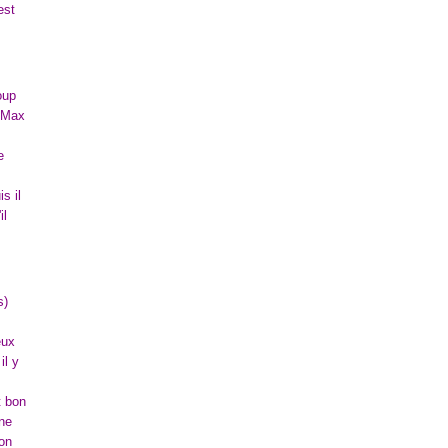
est
oup
, Max
e
s il
il
s)
eux
il y
t bon
 ne
çon