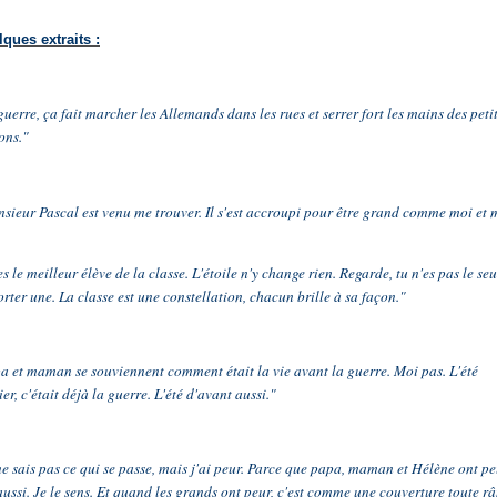
ques extraits :
guerre, ça fait marcher les Allemands dans les rues et serrer fort les mains des peti
ons."
sieur Pascal est venu me trouver. Il s'est accroupi pour être grand comme moi et 
es le meilleur élève de la classe. L'étoile n'y change rien. Regarde, tu n'es pas le seu
orter une. La classe est une constellation, chacun brille à sa façon."
a et maman se souviennent comment était la vie avant la guerre. Moi pas. L'été
er, c'était déjà la guerre. L'été d'avant aussi."
ne sais pas ce qui se passe, mais j'ai peur. Parce que papa, maman et Hélène ont p
aussi. Je le sens. Et quand les grands ont peur, c'est comme une couverture toute r