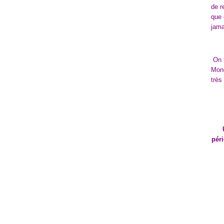
de r
que 
jama
On t
Mond
très
péri