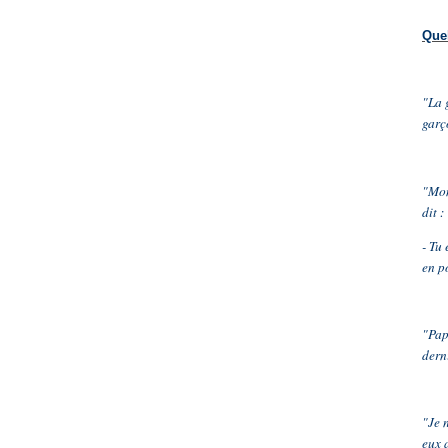
Quel
"La 
garç
"Mon
dit :
- Tu 
en p
"Pap
derni
"Je 
eux 