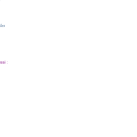
 les
ussi :