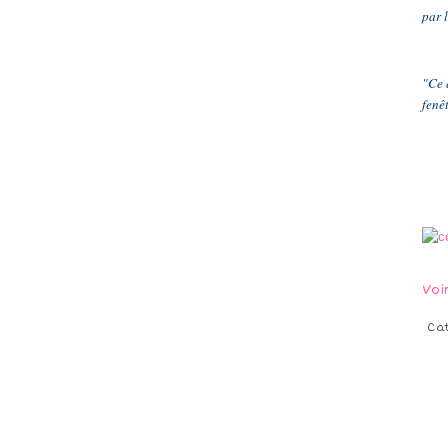
par 
"Ce 
fenêt
Voi
Ca