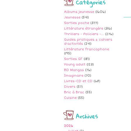
Catégories
Albums jeunesse
(1606)
Jeunesse
(541)
Sorties poche
(377)
Littérature étrangère
(316)
Thrillers - Policiers -...
(276)
Guides pratiques & cahiers
d'activités
(241)
Littérature francophone
(195)
Sorties GF
(181)
Young adult
(123)
BD Mangas
(76)
Imaginaire
(70)
Livres-CD et CD
(68)
Divers
(57)
Bric à Brac
(55)
Cuisine
(55)
Archives
2026