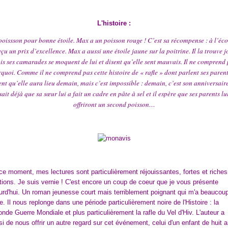
L'histoire :
oissson pour bonne étoile. Max a un poisson rouge ! C’est sa récompense : à l’écol
eçu un prix d’excellence. Max a aussi une étoile jaune sur la poitrine. Il la trouve jo
is ses camarades se moquent de lui et disent qu’elle sent mauvais. Il ne comprend 
quoi. Comme il ne comprend pas cette histoire de « rafle » dont parlent ses parents
ent qu’elle aura lieu demain, mais c’est impossible : demain, c’est son anniversaire 
sait déjà que sa sœur lui a fait un cadre en pâte à sel et il espère que ses parents lu
offriront un second poisson…
ce moment, mes lectures sont particulièrement réjouissantes, fortes et riches
ions. Je suis vernie ! C'est encore un coup de coeur que je vous présente
urd'hui. Un roman jeunesse court mais terriblement poignant qui m'a beaucou
. Il nous replonge dans une période particulièrement noire de l'Histoire : la
nde Guerre Mondiale et plus particulièrement la rafle du Vel d'Hiv. L'auteur a
si de nous offrir un autre regard sur cet événement, celui d'un enfant de huit 