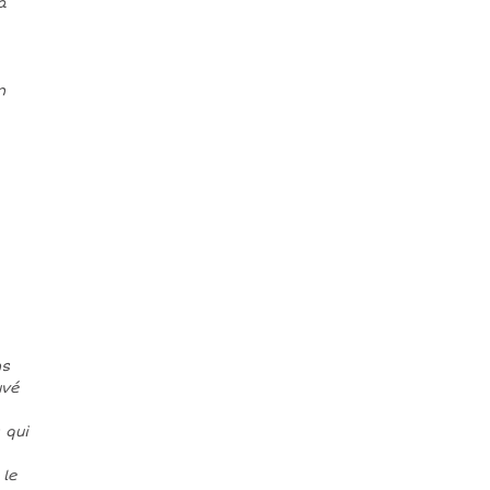
a
n
ns
uvé
 qui
 le