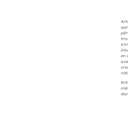
Art
apr
pér
tra
s'i
Oli
en 
ave
vra
rid
Ent
cli
dan