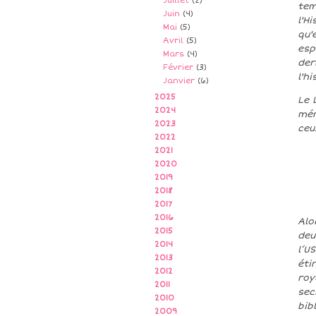
Juillet
(2)
tem
Juin
(4)
l'H
Mai
(5)
qu'
Avril
(5)
esp
Mars
(4)
der
Février
(3)
l'h
Janvier
(6)
2025
Le 
2024
mém
2023
ceu
2022
2021
2020
2019
2018
2017
2016
Alo
2015
deu
2014
l’U
2013
éti
2012
roy
2011
sec
2010
bib
2009