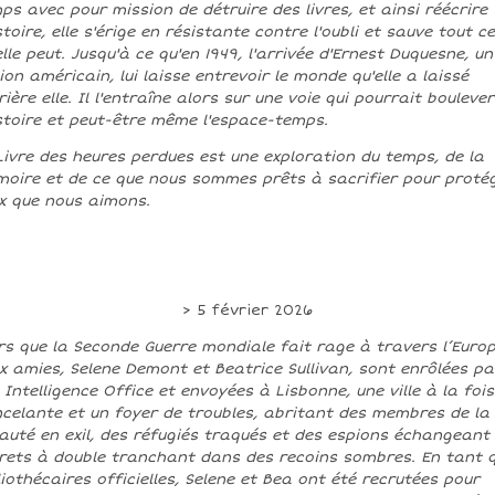
ps avec pour mission de détruire des livres, et ainsi réécrire
istoire, elle s'érige en résistante contre l'oubli et sauve tout ce
elle peut. Jusqu'à ce qu'en 1949, l'arrivée d'Ernest Duquesne, un
ion américain, lui laisse entrevoir le monde qu'elle a laissé
rière elle. Il l'entraîne alors sur une voie qui pourrait bouleve
istoire et peut-être même l'espace-temps.
Livre des heures perdues est une exploration du temps, de la
oire et de ce que nous sommes prêts à sacrifier pour proté
x que nous aimons.
> 5 février 2026
rs que la Seconde Guerre mondiale fait rage à travers l’Europ
x amies, Selene Demont et Beatrice Sullivan, sont enrôlées pa
S Intelligence Office et envoyées à Lisbonne, une ville à la fois
ncelante et un foyer de troubles, abritant des membres de la
auté en exil, des réfugiés traqués et des espions échangeant
rets à double tranchant dans des recoins sombres. En tant 
liothécaires officielles, Selene et Bea ont été recrutées pour