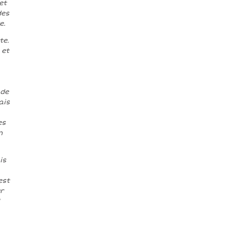
et
des
e.
te.
 et
 de
ais
es
n
is
est
r