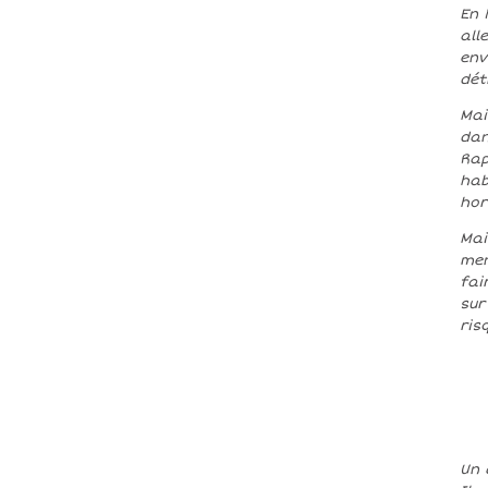
En 
all
env
dét
Mai
dan
Rap
hab
hor
Mai
men
fai
sur
ris
Un 