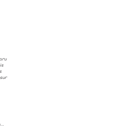
paru
is
s
 sur
..