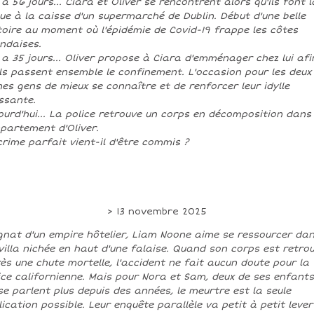
y a 56 jours... Ciara et Oliver se rencontrent alors qu'ils font l
ue à la caisse d'un supermarché de Dublin. Début d'une belle
toire au moment où l'épidémie de Covid-19 frappe les côtes
andaises.
y a 35 jours... Oliver propose à Ciara d'emménager chez lui afi
ils passent ensemble le confinement. L'occasion pour les deux
nes gens de mieux se connaître et de renforcer leur idylle
ssante.
ourd'hui... La police retrouve un corps en décomposition dans
ppartement d'Oliver.
crime parfait vient-il d'être commis ?
> 13 novembre 2025
nat d'un empire hôtelier, Liam Noone aime se ressourcer da
villa nichée en haut d'une falaise. Quand son corps est retro
ès une chute mortelle, l'accident ne fait aucun doute pour la
ice californienne. Mais pour Nora et Sam, deux de ses enfants
se parlent plus depuis des années, le meurtre est la seule
lication possible. Leur enquête parallèle va petit à petit lever