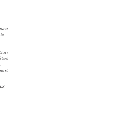
eure
le
tion
êtes
t
ment
ux