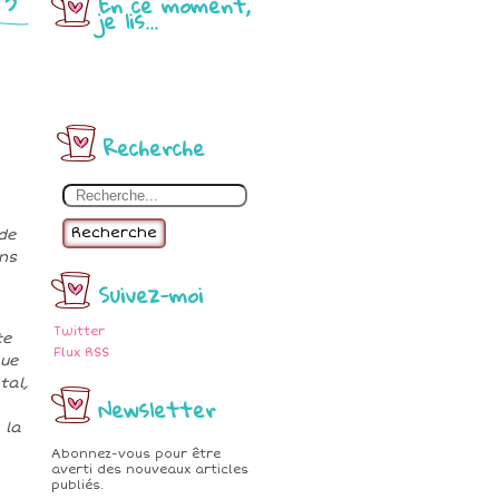
En ce moment,
je lis...
Recherche
Recherche
de
ans
Suivez-moi
Twitter
te
Flux RSS
que
tal,
Newsletter
 la
Abonnez-vous pour être
averti des nouveaux articles
publiés.