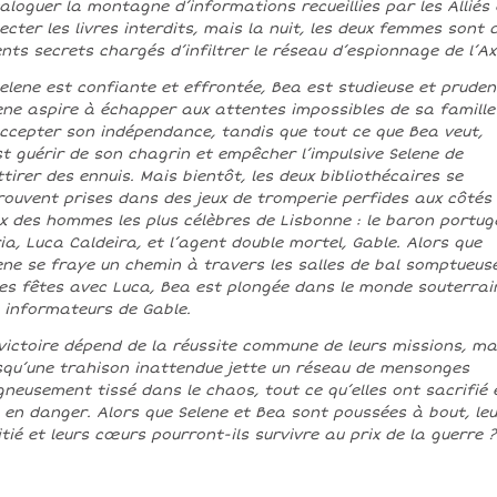
aloguer la montagne d’informations recueillies par les Alliés 
lecter les livres interdits, mais la nuit, les deux femmes sont 
nts secrets chargés d’infiltrer le réseau d’espionnage de l’Ax
Selene est confiante et effrontée, Bea est studieuse et pruden
ene aspire à échapper aux attentes impossibles de sa famille
ccepter son indépendance, tandis que tout ce que Bea veut,
st guérir de son chagrin et empêcher l’impulsive Selene de
ttirer des ennuis. Mais bientôt, les deux bibliothécaires se
rouvent prises dans des jeux de tromperie perfides aux côtés
x des hommes les plus célèbres de Lisbonne : le baron portug
ia, Luca Caldeira, et l’agent double mortel, Gable. Alors que
ene se fraye un chemin à travers les salles de bal somptueus
les fêtes avec Luca, Bea est plongée dans le monde souterrai
 informateurs de Gable.
victoire dépend de la réussite commune de leurs missions, ma
squ’une trahison inattendue jette un réseau de mensonges
gneusement tissé dans le chaos, tout ce qu’elles ont sacrifié 
 en danger. Alors que Selene et Bea sont poussées à bout, leu
tié et leurs cœurs pourront-ils survivre au prix de la guerre ?