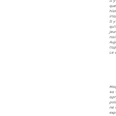
Il 
que
his
irl
Il 
qu'
jeu
nai
Auj
l'a
Le 
Mag
sa 
apr
pol
ne 
exp