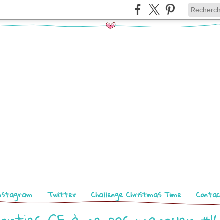
nstagram
Twitter
Challenge Christmas Time
Contac
orties GF à ne pas manquer #1