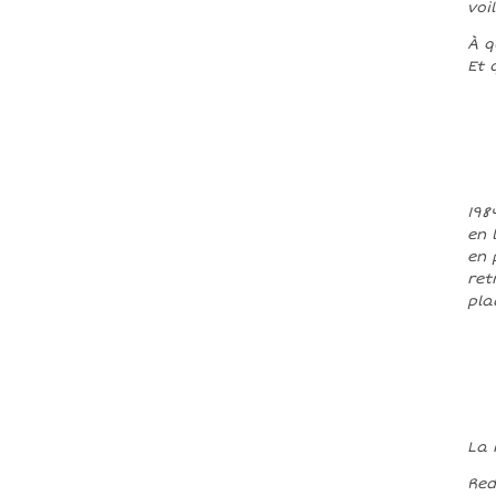
voi
À q
Et 
198
en 
en 
ret
pla
La 
Red