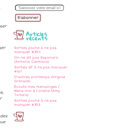
E
m
a
i
l
rser
Articles
récents
ger
Sorties poche à ne pas
manquer #354
On ne dit pas Sayonara
(Antonio Carmona)
Sorties GF à ne pas manquer
#167
D'autres printemps (Virginie
Grimaldi)
Écoute mes mensonges /
Mens-moi à l'oreille (Amy
e,
Tintera)
r
Sorties poche à ne pas
manquer #353
 des
que