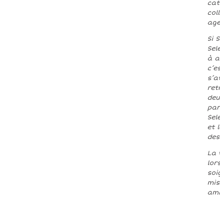
cat
col
age
Si 
Sel
à a
c’e
s’a
ret
deu
par
Sel
et 
des
La 
lor
soi
mis
ami