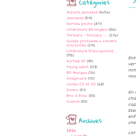
Catégories
Albums jeunesse
(1606)
Jeunesse
(541)
Sorties poche
(377)
Littérature étrangère
(316)
Thrillers - Policiers -...
(276)
Guides pratiques & cahiers
d'activités
(241)
Littérature francophone
(195)
Ent
Sorties GF
(181)
ver
Young adult
(123)
not
BD Mangas
(76)
mon
Imaginaire
(70)
Livres-CD et CD
(68)
Divers
(57)
En 
Bric à Brac
(55)
cha
Cuisine
(55)
cap
Eze
enf
Archives
che
2026
Lor