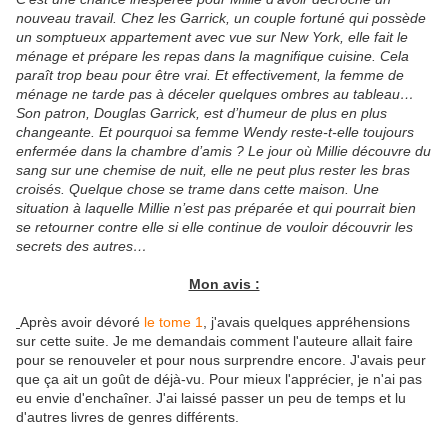
nouveau travail. Chez les Garrick, un couple fortuné qui possède
un somptueux appartement avec vue sur New York, elle fait le
ménage et prépare les repas dans la magnifique cuisine. Cela
paraît trop beau pour être vrai. Et effectivement, la femme de
ménage ne tarde pas à déceler quelques ombres au tableau…
Son patron, Douglas Garrick, est d’humeur de plus en plus
changeante. Et pourquoi sa femme Wendy reste-t-elle toujours
enfermée dans la chambre d’amis ? Le jour où Millie découvre du
sang sur une chemise de nuit, elle ne peut plus rester les bras
croisés. Quelque chose se trame dans cette maison. Une
situation à laquelle Millie n’est pas préparée et qui pourrait bien
se retourner contre elle si elle continue de vouloir découvrir les
secrets des autres…
Mon avis :
Après avoir dévoré
le tome 1
, j'avais quelques appréhensions
sur cette suite. Je me demandais comment l'auteure allait faire
pour se renouveler et pour nous surprendre encore. J'avais peur
que ça ait un goût de déjà-vu. Pour mieux l'apprécier, je n'ai pas
eu envie d'enchaîner. J'ai laissé passer un peu de temps et lu
d'autres livres de genres différents.