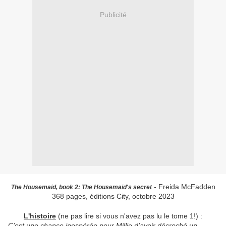
Publicité
- Freida McFadden
The Housemaid, book 2: The Housemaid's secret
368 pages, éditions City, octobre 2023
L'histoire
(ne pas lire si vous n'avez pas lu le tome 1!) :
C’est une chance inespérée pour Millie d’avoir décroché un