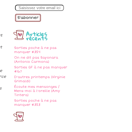
E
m
a
i
l
Articles
et
récents
t
Sorties poche à ne pas
manquer #354
On ne dit pas Sayonara
(Antonio Carmona)
Sorties GF à ne pas manquer
e
#167
rce
D'autres printemps (Virginie
Grimaldi)
Écoute mes mensonges /
e
Mens-moi à l'oreille (Amy
Tintera)
Sorties poche à ne pas
manquer #353