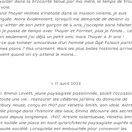
vailler dans la brocante tenue par ma mère, le temps de tro
voie.
nd Thayer Holmes s'installe dans la maison voisine, je suis
riguée. Alors évidemment, lorsqu'il me demande de devenir la
y-sitter de son petit garçon de 6 ans, j'accepte sans hésiter
s je passe de temps avec Thayer et Forrest, plus je fonds... Le
on seulement j'ai déjà un petit ami, mais Thayer a 31 ans !
-ce que tomber amoureuse d'un homme plus âgé faisait parti
mes plans ? Pas vraiment. Mais les plus belles histoires arriv
vent quand on s'y attend le moins...
> 17 avril 2025
1. Emma Lovett, jeune paysagiste passionnée, saisit l'occasio
toute une vie : restaurer les célèbres jardins du domaine de
hbury House, conçu en 1907 par Venetia Smith, son idole. Alor
elle plonge dans l'histoire des lieux, Emma découvre des secre
ouis depuis longtemps. 1907. Artiste talentueuse, Venetia Smi
st taillée une place en tant qu'architecte paysagiste auprès 
haute société. Lorsqu'elle est embauchée pour concevoir les