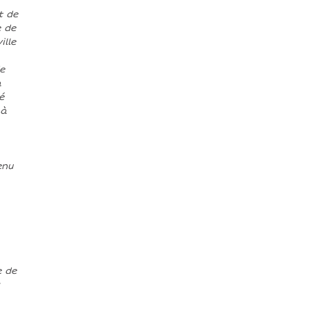
t de
e de
ille
e
a
é
 à
enu
e de