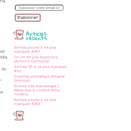
ris
E
m
a
i
l
Articles
récents
Sorties poche à ne pas
ial
manquer #354
ités
On ne dit pas Sayonara
(Antonio Carmona)
Sorties GF à ne pas manquer
 la
#167
D'autres printemps (Virginie
r
Grimaldi)
.
Écoute mes mensonges /
Mens-moi à l'oreille (Amy
nt
Tintera)
Sorties poche à ne pas
manquer #353