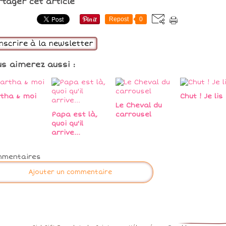
rtager cet article
Repost
0
inscrire à la newsletter
us aimerez aussi :
tha & moi
Chut ! Je lis 
Le Cheval du
Papa est là,
carrousel
quoi qu'il
arrive...
mmentaires
Ajouter un commentaire