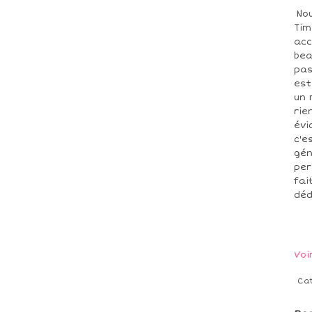
Nou
Tim
acc
bea
pas
est
un 
rie
évi
c'e
gén
per
fai
déd
Voi
Ca