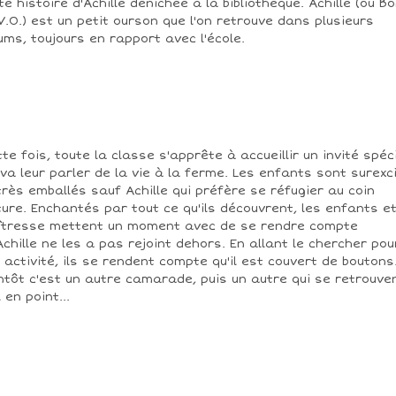
te histoire d'Achille dénichée à la bibliothèque. Achille (ou Bo
V.O.) est un petit ourson que l'on retrouve dans plusieurs
ums, toujours en rapport avec l'école.
te fois, toute la classe s'apprête à accueillir un invité spéc
 va leur parler de la vie à la ferme. Les enfants sont surexc
très emballés sauf Achille qui préfère se réfugier au coin
ture. Enchantés par tout ce qu'ils découvrent, les enfants et
tresse mettent un moment avec de se rendre compte
Achille ne les a pas rejoint dehors. En allant le chercher pou
 activité, ils se rendent compte qu'il est couvert de boutons
ntôt c'est un autre camarade, puis un autre qui se retrouve
 en point...