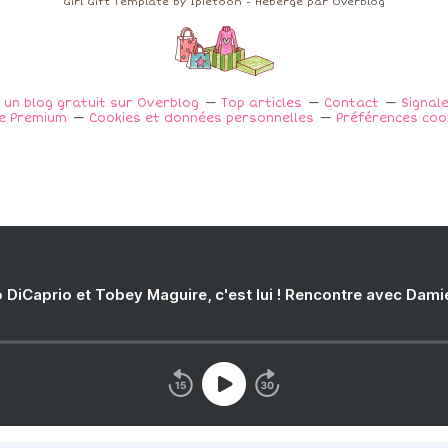
Girl Gift Template by Ipietoon - Hébergé par
Overblog
 un blog gratuit sur Overblog
Top articles
Contact
Signal
e Premium
Cookies et données personnelles
Préférences coo
 DiCaprio et Tobey Maguire, c'est lui ! Rencontre avec Dam