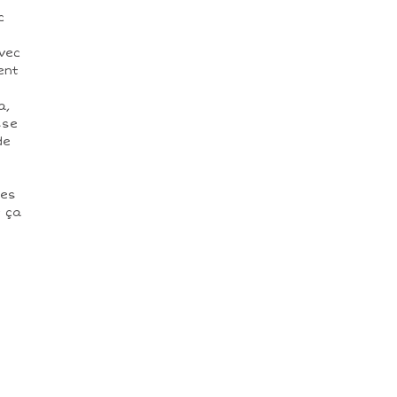
c
avec
ent
a,
sse
de
les
 ça
.