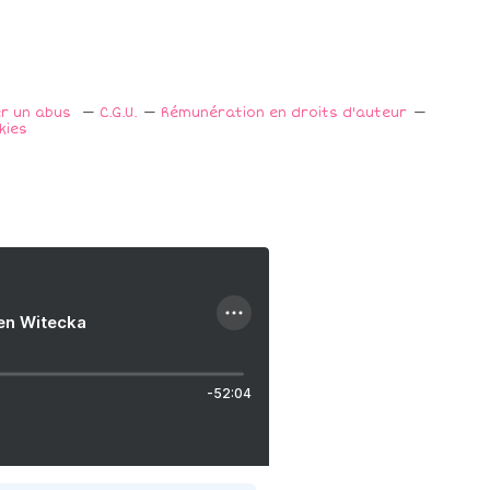
er un abus
C.G.U.
Rémunération en droits d'auteur
kies
ien Witecka
-52:04