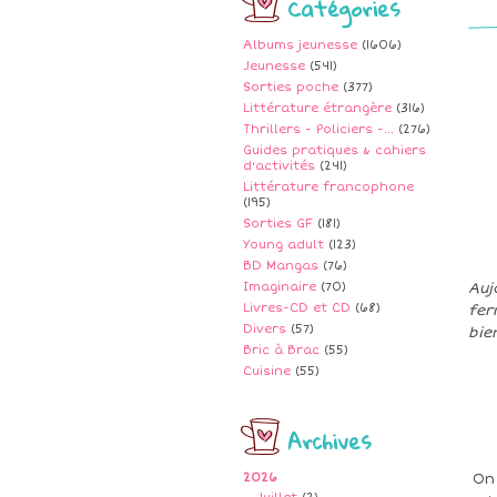
Catégories
Albums jeunesse
(1606)
Jeunesse
(541)
Sorties poche
(377)
Littérature étrangère
(316)
Thrillers - Policiers -...
(276)
Guides pratiques & cahiers
d'activités
(241)
Littérature francophone
(195)
Sorties GF
(181)
Young adult
(123)
BD Mangas
(76)
Imaginaire
(70)
Auj
Livres-CD et CD
(68)
fer
Divers
(57)
bie
Bric à Brac
(55)
Cuisine
(55)
Archives
2026
On