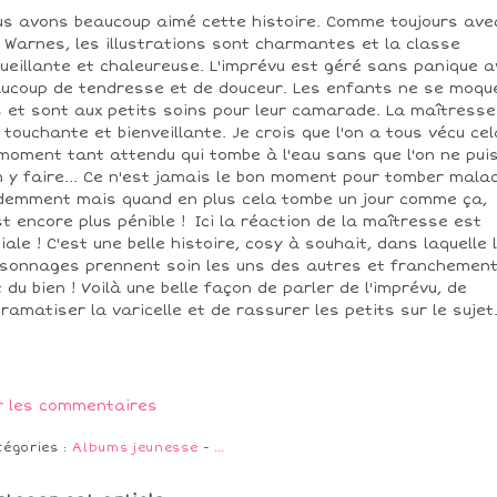
s avons beaucoup aimé cette histoire. Comme toujours ave
 Warnes, les illustrations sont charmantes et la classe
ueillante et chaleureuse. L'imprévu est géré sans panique 
ucoup de tendresse et de douceur. Les enfants ne se moqu
 et sont aux petits soins pour leur camarade. La maîtresse
 touchante et bienveillante. Je crois que l'on a tous vécu cel
moment tant attendu qui tombe à l'eau sans que l'on ne pui
n y faire... Ce n'est jamais le bon moment pour tomber mala
demment mais quand en plus cela tombe un jour comme ça,
st encore plus pénible ! Ici la réaction de la maîtresse est
iale ! C'est une belle histoire, cosy à souhait, dans laquelle 
sonnages prennent soin les uns des autres et franchement
t du bien ! Voilà une belle façon de parler de l'imprévu, de
ramatiser la varicelle et de rassurer les petits sur le sujet
r les commentaires
tégories :
Albums jeunesse
-
…