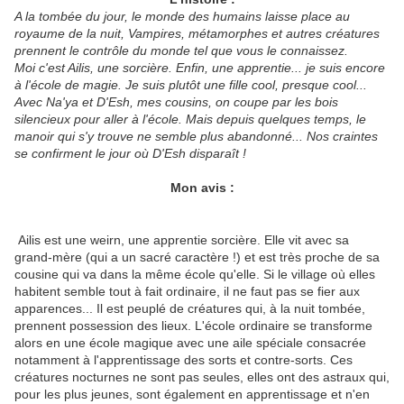
A la tombée du jour, le monde des humains laisse place au
royaume de la nuit, Vampires, métamorphes et autres créatures
prennent le contrôle du monde tel que vous le connaissez.
Moi c'est Ailis, une sorcière. Enfin, une apprentie... je suis encore
à l'école de magie. Je suis plutôt une fille cool, presque cool...
Avec Na'ya et D'Esh, mes cousins, on coupe par les bois
silencieux pour aller à l'école. Mais depuis quelques temps, le
manoir qui s'y trouve ne semble plus abandonné... Nos craintes
se confirment le jour où D'Esh disparaît !
Mon avis :
Ailis est une weirn, une apprentie sorcière. Elle vit avec sa
grand-mère (qui a un sacré caractère !) et est très proche de sa
cousine qui va dans la même école qu'elle. Si le village où elles
habitent semble tout à fait ordinaire, il ne faut pas se fier aux
apparences... Il est peuplé de créatures qui, à la nuit tombée,
prennent possession des lieux. L'école ordinaire se transforme
alors en une école magique avec une aile spéciale consacrée
notamment à l'apprentissage des sorts et contre-sorts. Ces
créatures nocturnes ne sont pas seules, elles ont des astraux qui,
pour les plus jeunes, sont également en apprentissage et n'en