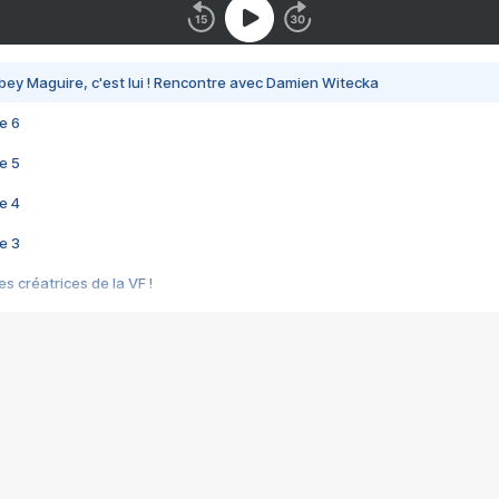
bey Maguire, c'est lui ! Rencontre avec Damien Witecka
e 6
e 5
e 4
e 3
s créatrices de la VF !
e 2
e 1
e Mektoub My Love arrive enfin ! Rencontre avec Shaïn Boumedine et Sal
i : après Toni en famille
elle réalise le bouleversant Dites lui que je l'aime