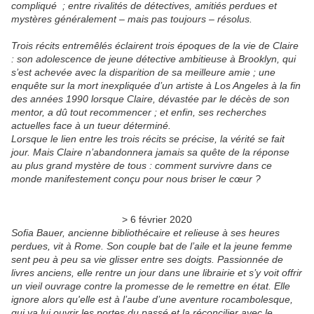
compliqué ; entre rivalités de détectives, amitiés perdues et
mystères généralement – mais pas toujours – résolus.
Trois récits entremêlés éclairent trois époques de la vie de Claire
: son adolescence de jeune détective ambitieuse à Brooklyn, qui
s’est achevée avec la disparition de sa meilleure amie ; une
enquête sur la mort inexpliquée d’un artiste à Los Angeles à la fin
des années 1990 lorsque Claire, dévastée par le décès de son
mentor, a dû tout recommencer ; et enfin, ses recherches
actuelles face à un tueur déterminé.
Lorsque le lien entre les trois récits se précise, la vérité se fait
jour. Mais Claire n’abandonnera jamais sa quête de la réponse
au plus grand mystère de tous : comment survivre dans ce
monde manifestement conçu pour nous briser le cœur ?
> 6 février 2020
Sofia Bauer, ancienne bibliothécaire et relieuse à ses heures
perdues, vit à Rome. Son couple bat de l’aile et la jeune femme
sent peu à peu sa vie glisser entre ses doigts. Passionnée de
livres anciens, elle rentre un jour dans une librairie et s’y voit offrir
un vieil ouvrage contre la promesse de le remettre en état. Elle
ignore alors qu'elle est à l’aube d’une aventure rocambolesque,
qui va lui ouvrir les portes du passé et la réconcilier avec le