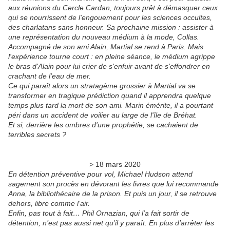
aux réunions du Cercle Cardan, toujours prêt à démasquer ceux
qui se nourrissent de l'engouement pour les sciences occultes,
des charlatans sans honneur. Sa prochaine mission : assister à
une représentation du nouveau médium à la mode, Collas.
Accompagné de son ami Alain, Martial se rend à Paris. Mais
l'expérience tourne court : en pleine séance, le médium agrippe
le bras d'Alain pour lui crier de s'enfuir avant de s'effondrer en
crachant de l'eau de mer.
Ce qui paraît alors un stratagème grossier à Martial va se
transformer en tragique prédiction quand il apprendra quelque
temps plus tard la mort de son ami. Marin émérite, il a pourtant
péri dans un accident de voilier au large de l'île de Bréhat.
Et si, derrière les ombres d'une prophétie, se cachaient de
terribles secrets ?
> 18 mars 2020
En détention préventive pour vol, Michael Hudson attend
sagement son procès en dévorant les livres que lui recommande
Anna, la bibliothécaire de la prison. Et puis un jour, il se retrouve
dehors, libre comme l’air.
Enfin, pas tout à fait… Phil Ornazian, qui l’a fait sortir de
détention, n’est pas aussi net qu’il y paraît. En plus d’arrêter les