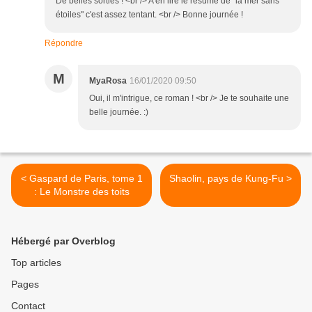
De belles sorties ! <br /> A en lire le résumé de "la mer sans
étoiles" c'est assez tentant. <br /> Bonne journée !
Répondre
M
MyaRosa
16/01/2020 09:50
Oui, il m'intrigue, ce roman ! <br /> Je te souhaite une
belle journée. :)
< Gaspard de Paris, tome 1
Shaolin, pays de Kung-Fu >
: Le Monstre des toits
Hébergé par Overblog
Top articles
Pages
Contact