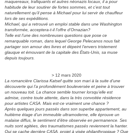
maquereaux, trafiquants et autres néonazis locaux, il a pour
habitude de leur soutirer de fortes sommes, et c’est tout
naturellement qu’il pense à Michael pour lui servir de chauffeur
lors de ses expéditions.
Michael, qui a retrouvé un emploi stable dans une Washington
transformée, acceptera-t-il l’offre d’Ornazian?
Telle est l’une des nombreuses questions que pose ce
remarquable roman, dans lequel George Pelecanos nous fait
partager son amour des livres et dépeint l’envers tristement
glauque et émouvant de la capitale des États-Unis, sa muse
depuis toujours.
> 12 mars 2020
La romancière Clarissa Katsef quitte son mari à la suite d’une
découverte qui l’a profondément bouleversée et peine à trouver
un nouveau toit. La chance semble tourner lorsqu’elle est
admise, contre toute attente, dans la très convoitée résidence
pour artistes CASA. Mais est-ce vraiment une chance ?
Après quelques jours passés dans son superbe appartement, au
huitième étage d’un immeuble ultramoderne, elle éprouve un
malaise diffus, le sentiment d’être observée en permanence. Ses
nuits sont agitées, des traumatismes passés reviennent la hanter.
Qui se cache derrière CASA, projet à visée philanthropique ? Que