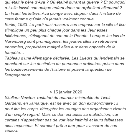
qui était le père d’Ava ? Où était-il durant la guerre ? Et pourquoi
a-t-elle laissé son unique enfant dans un orphelinat allemand ?
En lisant les lettres, Ava plonge avec stupeur dans l’histoire de
cette femme qu’elle n’a jamais vraiment connue.
Berlin, 1933. Le parti nazi resserre son emprise sur la ville et Ilse
s’implique un peu plus chaque jour dans les Jeunesses
hitlériennes, s’éloignant de son amie Renate. Lorsque les lois de
Nuremberg sont promulguées, les jeunes filles se retrouvent
ennemies, propulsées malgré elles aux deux opposés de la
tempête…
Tableau d’une Allemagne déchirée, Les Lueurs du lendemain se
penchent sur les destinées de personnes ordinaires prises dans
les bouleversements de l’histoire et posent la question de
l’engagement.
> 15 janvier 2020
Skullars Newton, rastafari du quartier misérable de Tivoli
Gardens, en Jamaïque, est né avec un don extraordinaire : il
peut lire les corps, décrypter les rouages des organismes vivants
d’un simple regard. Mais ce don est aussi sa malédiction, car
certains n’apprécient pas de voir leur intimité et leurs faiblesses
ainsi exposées. Et seraient prêt à tuer pour s’assurer de son
silence.