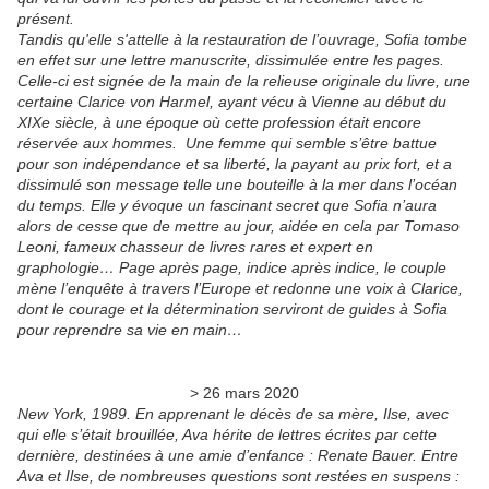
présent.
Tandis qu'elle s'attelle à la restauration de l’ouvrage, Sofia tombe
en effet sur une lettre manuscrite, dissimulée entre les pages.
Celle-ci est signée de la main de la relieuse originale du livre, une
certaine Clarice von Harmel, ayant vécu à Vienne au début du
XIXe siècle, à une époque où cette profession était encore
réservée aux hommes. Une femme qui semble s’être battue
pour son indépendance et sa liberté, la payant au prix fort, et a
dissimulé son message telle une bouteille à la mer dans l’océan
du temps. Elle y évoque un fascinant secret que Sofia n’aura
alors de cesse que de mettre au jour, aidée en cela par Tomaso
Leoni, fameux chasseur de livres rares et expert en
graphologie… Page après page, indice après indice, le couple
mène l’enquête à travers l’Europe et redonne une voix à Clarice,
dont le courage et la détermination serviront de guides à Sofia
pour reprendre sa vie en main…
> 26 mars 2020
New York, 1989. En apprenant le décès de sa mère, Ilse, avec
qui elle s’était brouillée, Ava hérite de lettres écrites par cette
dernière, destinées à une amie d’enfance : Renate Bauer. Entre
Ava et Ilse, de nombreuses questions sont restées en suspens :