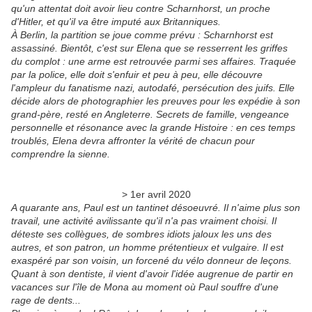
qu'un attentat doit avoir lieu contre Scharnhorst, un proche
d'Hitler, et qu'il va être imputé aux Britanniques.
À Berlin, la partition se joue comme prévu : Scharnhorst est
assassiné. Bientôt, c'est sur Elena que se resserrent les griffes
du complot : une arme est retrouvée parmi ses affaires. Traquée
par la police, elle doit s'enfuir et peu à peu, elle découvre
l'ampleur du fanatisme nazi, autodafé, persécution des juifs. Elle
décide alors de photographier les preuves pour les expédie à son
grand-père, resté en Angleterre. Secrets de famille, vengeance
personnelle et résonance avec la grande Histoire : en ces temps
troublés, Elena devra affronter la vérité de chacun pour
comprendre la sienne.
> 1er avril 2020
A quarante ans, Paul est un tantinet désoeuvré. Il n'aime plus son
travail, une activité avilissante qu'il n'a pas vraiment choisi. Il
déteste ses collègues, de sombres idiots jaloux les uns des
autres, et son patron, un homme prétentieux et vulgaire. Il est
exaspéré par son voisin, un forcené du vélo donneur de leçons.
Quant à son dentiste, il vient d'avoir l'idée augrenue de partir en
vacances sur l'île de Mona au moment où Paul souffre d'une
rage de dents...