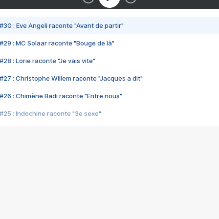
#30 : Eve Angeli raconte "Avant de partir"
#29 : MC Solaar raconte "Bouge de là"
28 : Lorie raconte "Je vais vite"
#27 : Christophe Willem raconte "Jacques a dit"
#26 : Chimène Badi raconte "Entre nous"
#25 : Indochine raconte "3e sexe"
#24 : Zaho raconte "C'est chelou"
#23 : Patrick Bruel raconte "Au café des délices"
#22 : Kyo raconte "Le chemin"
#21 : Nolwenn Leroy raconte "Cassé"
#20 : Patrick Hernandez raconte "Born to be alive"