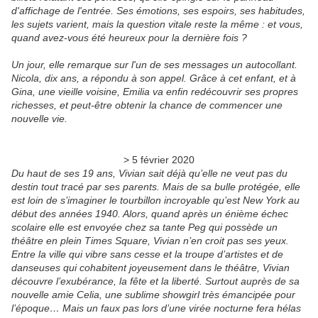
d'affichage de l'entrée. Ses émotions, ses espoirs, ses habitudes,
les sujets varient, mais la question vitale reste la même : et vous,
quand avez-vous été heureux pour la dernière fois ?
Un jour, elle remarque sur l'un de ses messages un autocollant.
Nicola, dix ans, a répondu à son appel. Grâce à cet enfant, et à
Gina, une vieille voisine, Emilia va enfin redécouvrir ses propres
richesses, et peut-être obtenir la chance de commencer une
nouvelle vie.
> 5 février 2020
Du haut de ses 19 ans, Vivian sait déjà qu’elle ne veut pas du
destin tout tracé par ses parents. Mais de sa bulle protégée, elle
est loin de s’imaginer le tourbillon incroyable qu’est New York au
début des années 1940. Alors, quand après un énième échec
scolaire elle est envoyée chez sa tante Peg qui possède un
théâtre en plein Times Square, Vivian n’en croit pas ses yeux.
Entre la ville qui vibre sans cesse et la troupe d’artistes et de
danseuses qui cohabitent joyeusement dans le théâtre, Vivian
découvre l’exubérance, la fête et la liberté. Surtout auprès de sa
nouvelle amie Celia, une sublime showgirl très émancipée pour
l’époque… Mais un faux pas lors d’une virée nocturne fera hélas