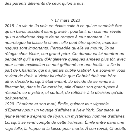
des parents différents de ceux qu’on a eus.
> 17 mars 2020
2018. La vie de Jo vole en éclats suite à ce qui ne semblait être
qu'un banal accident sans gravité ; pourtant, un scanner révèle
qu'un anévrisme risque de se rompre à tout moment. Le
neurologue lui laisse le choix : elle peut être opérée, mais les
risques sont importants. Persuadée qu'elle va mourir, Jo se
réfugie chez Victor, son grand-père. Ce dernier va lui montrer un
pendentif qu'il a reçu d'Angleterre quelques années plus tôt, avec
pour seule explication ce mot griffonné sur une feuille : « De la
part de Charlotte, qui n'a jamais oublié Gabriel. Ce souvenir vous
revient de droit. » Victor lui révèle que Gabriel était son frère
aîné, décédé lorsqu'il était enfant. Jo décide de se rendre à
Ilfracombe, dans le Devonshire, afin d'aider son grand-père à
résoudre ce mystère, et surtout, de réfléchir à la décision qu'elle
doit prendre...
1929. Charlotte et son mari, Émile, quittent leur vignoble
d’Épernay pour un voyage d'affaires à New York. Sur place, la
jeune femme s'éprend de Ryan, un mystérieux homme d’affaires.
Lorsqu'il se rend compte de cette trahison, Émile entre dans une
rage folle, la frappe et la laisse pour morte. À son réveil, Charlotte