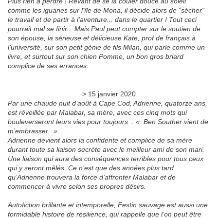
Plus rien à perdre ! Rêvant de se la couler douce au soleil
comme les iguanes sur l'île de Mona, il décide alors de "sécher"
le travail et de partir à l'aventure... dans le quartier ! Tout ceci
pourrait mal se finir... Mais Paul peut compter sur le soutien de
son épouse, la sérieuse et délicieuse Kate, prof de français à
l'université, sur son petit génie de fils Milan, qui parle comme un
livre, et surtout sur son chien Pomme, un bon gros briard
complice de ses errances.
> 15 janvier 2020
Par une chaude nuit d’août à Cape Cod, Adrienne, quatorze ans,
est réveillée par Malabar, sa mère, avec ces cinq mots qui
bouleverseront leurs vies pour toujours : « Ben Souther vient de
m’embrasser. »
Adrienne devient alors la confidente et complice de sa mère
durant toute sa liaison secrète avec le meilleur ami de son mari.
Une liaison qui aura des conséquences terribles pour tous ceux
qui y seront mêlés. Ce n’est que des années plus tard
qu’Adrienne trouvera la force d’affronter Malabar et de
commencer à vivre selon ses propres désirs.
Autofiction brillante et intemporelle, Festin sauvage est aussi une
formidable histoire de résilience, qui rappelle que l’on peut être