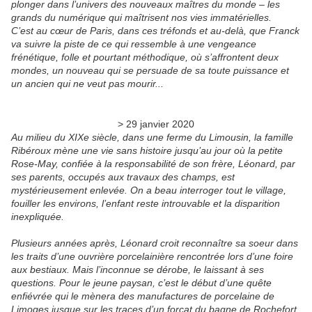
plonger dans l’univers des nouveaux maîtres du monde – les
grands du numérique qui maîtrisent nos vies immatérielles.
C’est au cœur de Paris, dans ces tréfonds et au-delà, que Franck
va suivre la piste de ce qui ressemble à une vengeance
frénétique, folle et pourtant méthodique, où s’affrontent deux
mondes, un nouveau qui se persuade de sa toute puissance et
un ancien qui ne veut pas mourir...
> 29 janvier 2020
Au milieu du XIXe siècle, dans une ferme du Limousin, la famille
Ribéroux mène une vie sans histoire jusqu’au jour où la petite
Rose-May, confiée à la responsabilité de son frère, Léonard, par
ses parents, occupés aux travaux des champs, est
mystérieusement enlevée. On a beau interroger tout le village,
fouiller les environs, l’enfant reste introuvable et la disparition
inexpliquée.
Plusieurs années après, Léonard croit reconnaître sa soeur dans
les traits d’une ouvrière porcelainière rencontrée lors d’une foire
aux bestiaux. Mais l’inconnue se dérobe, le laissant à ses
questions. Pour le jeune paysan, c’est le début d’une quête
enfiévrée qui le mènera des manufactures de porcelaine de
Limoges jusque sur les traces d’un forçat du bagne de Rochefort