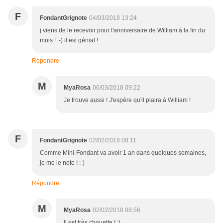
F
FondantGrignote
04/03/2018 13:24
j viens de le recevoir pour l'anniversaire de William à la fin du
mois ! :-) il est génial !
Répondre
M
MyaRosa
06/03/2018 09:22
Je trouve aussi ! J'espère qu'il plaira à William !
F
FondantGrignote
02/02/2018 08:11
Comme Mini-Fondant va avoir 1 an dans quelques semaines,
je me le note ! :-)
Répondre
M
MyaRosa
02/02/2018 08:56
Il est très chouette ! :)