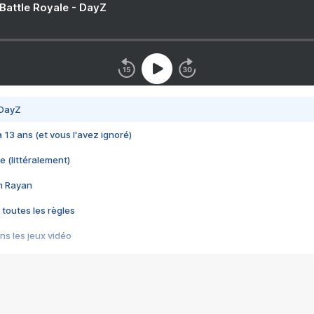
 Battle Royale - DayZ
 DayZ
 a 13 ans (et vous l'avez ignoré)
e (littéralement)
im Rayan
 toutes les règles
s les jeux vidéo
us choquant de Rockstar ? - Le scandale BULLY
e plus moche de Steam
du RÊVE tourne au CAUCHEMAR