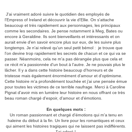
J'ai vraiment adoré suivre le quotidien des employés de
l'Empress of Ireland et découvrir la vie d'Ellie. On s'attache
beaucoup et très rapidement aux personnages, les principaux
comme les secondaires. Je pense notamment à Meg, Bates ou
encore à Geraldine. Ils sont bienveillants et intéressants et on
aurait envie d'en savoir encore plus sur eux, de les suivre plus
longtemps. Je n'ai relevé qu'un seul petit bémol : je trouve que
l'on devine trop rapidement les secrets de chacun et ce qui va se
passer. Néanmoins, cela ne m'a pas dérangée plus que cela et
ce récit m'a passionnée d'un bout à l'autre. Je ne pouvais plus le
lâcher. Il y a dans cette histoire beaucoup d'horreurs et de
tristesse mais également énormément d'amour et d'optimisme.
Cette histoire m'a profondément touchée et j'ai une pensée émue
pour toutes les victimes de ce terrible naufrage. Merci à Caroline
Pignat d'avoir mis en lumière leur histoire en nous offrant ce très
beau roman chargé d'espoir, d'amour et d'émotions.
En quelques mots :
Un roman passionnant et chargé d'émotions qui m'a tenu en
haleine du début à la fin. Un livre pour les romantiques et ceux
qui aiment les histoires tragiques qui ne laissent pas indifférents.
J'ai adoré !