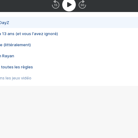
 DayZ
 a 13 ans (et vous l'avez ignoré)
e (littéralement)
im Rayan
 toutes les règles
s les jeux vidéo
us choquant de Rockstar ? - Le scandale BULLY
e plus moche de Steam
du RÊVE tourne au CAUCHEMAR
pendant 8 heures
it… à tort