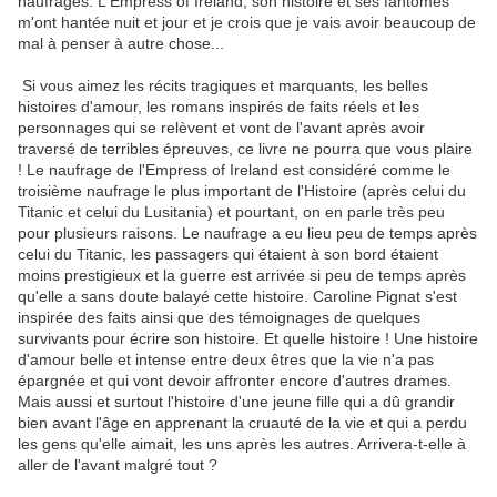
naufragés. L'Empress of Ireland, son histoire et ses fantômes
m'ont hantée nuit et jour et je crois que je vais avoir beaucoup de
mal à penser à autre chose...
Si vous aimez les récits tragiques et marquants, les belles
histoires d'amour, les romans inspirés de faits réels et les
personnages qui se relèvent et vont de l'avant après avoir
traversé de terribles épreuves, ce livre ne pourra que vous plaire
! Le naufrage de l'Empress of Ireland est considéré comme le
troisième naufrage le plus important de l'Histoire (après celui du
Titanic et celui du Lusitania) et pourtant, on en parle très peu
pour plusieurs raisons. Le naufrage a eu lieu peu de temps après
celui du Titanic, les passagers qui étaient à son bord étaient
moins prestigieux et la guerre est arrivée si peu de temps après
qu'elle a sans doute balayé cette histoire. Caroline Pignat s'est
inspirée des faits ainsi que des témoignages de quelques
survivants pour écrire son histoire. Et quelle histoire ! Une histoire
d'amour belle et intense entre deux êtres que la vie n'a pas
épargnée et qui vont devoir affronter encore d'autres drames.
Mais aussi et surtout l'histoire d'une jeune fille qui a dû grandir
bien avant l'âge en apprenant la cruauté de la vie et qui a perdu
les gens qu'elle aimait, les uns après les autres. Arrivera-t-elle à
aller de l'avant malgré tout ?