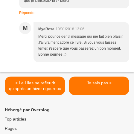
que je croiserai.<br /> Merci
Répondre
M
MyaRosa
10/01/2018 13:06
Merci pour ce gentil message qui me fait bien plaisir.
J'ai vraiment adoré ce livre. Si vous vous laissez
tenter, j'espère que vous passerez un bon moment.
Bonne journée. :)
< Le Lilas ne refleurit
Je sais pas >
qu'après un hiver rigoureux
Hébergé par Overblog
Top articles
Pages