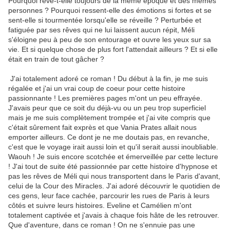
Pourquoi rêve-t-elle toujours de la même époque et des mêmes
personnes ? Pourquoi ressent-elle des émotions si fortes et se
sent-elle si tourmentée lorsqu'elle se réveille ? Perturbée et
fatiguée par ses rêves qui ne lui laissent aucun répit, Méli
s'éloigne peu à peu de son entourage et ouvre les yeux sur sa
vie. Et si quelque chose de plus fort l'attendait ailleurs ? Et si elle
était en train de tout gâcher ?
J'ai totalement adoré ce roman ! Du début à la fin, je me suis
régalée et j'ai un vrai coup de coeur pour cette histoire
passionnante ! Les premières pages m'ont un peu effrayée.
J'avais peur que ce soit du déjà-vu ou un peu trop superficiel
mais je me suis complètement trompée et j'ai vite compris que
c'était sûrement fait exprès et que Vania Prates allait nous
emporter ailleurs. Ce dont je ne me doutais pas, en revanche,
c'est que le voyage irait aussi loin et qu'il serait aussi inoubliable.
Waouh ! Je suis encore scotchée et émerveillée par cette lecture
! J'ai tout de suite été passionnée par cette histoire d'hypnose et
pas les rêves de Méli qui nous transportent dans le Paris d'avant,
celui de la Cour des Miracles. J'ai adoré découvrir le quotidien de
ces gens, leur face cachée, parcourir les rues de Paris à leurs
côtés et suivre leurs histoires. Eveline et Camélien m'ont
totalement captivée et j'avais à chaque fois hâte de les retrouver.
Que d'aventure, dans ce roman ! On ne s'ennuie pas une