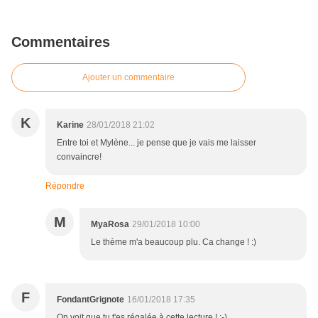
Commentaires
Ajouter un commentaire
K
Karine
28/01/2018 21:02
Entre toi et Mylène... je pense que je vais me laisser
convaincre!
Répondre
M
MyaRosa
29/01/2018 10:00
Le thème m'a beaucoup plu. Ca change ! :)
F
FondantGrignote
16/01/2018 17:35
On voit que tu t'es régalée à cette lecture ! :-)