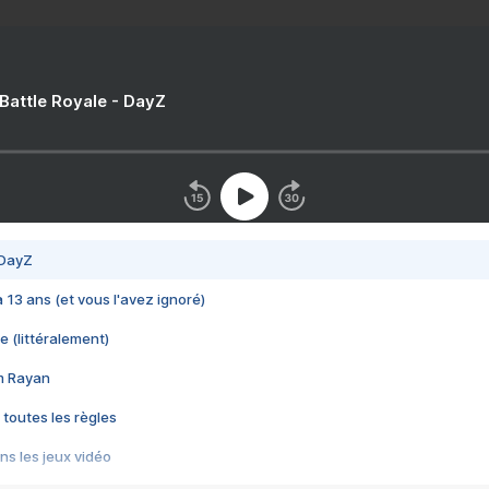
 Battle Royale - DayZ
 DayZ
 a 13 ans (et vous l'avez ignoré)
e (littéralement)
im Rayan
 toutes les règles
s les jeux vidéo