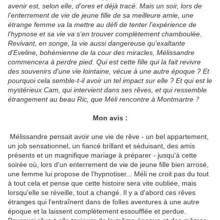
avenir est, selon elle, d'ores et déjà tracé. Mais un soir, lors de
l’enterrement de vie de jeune fille de sa meilleure amie, une
étrange femme va la mettre au défi de tenter l'expérience de
l'hypnose et sa vie va s'en trouver complètement chamboulée.
Revivant, en songe, la vie aussi dangereuse qu'exaltante
d'Eveline, bohémienne de la cour des miracles, Mélissandre
commencera à perdre pied. Qui est cette fille qui la fait revivre
des souvenirs d'une vie lointaine, vécue à une autre époque ? Et
pourquoi cela semble-t-il avoir un tel impact sur elle ? Et qui est le
mystérieux Cam, qui intervient dans ses rêves, et qui ressemble
étrangement au beau Ric, que Méli rencontre à Montmartre
?
Mon avis :
Mélissandre pensait avoir une vie de rêve - un bel appartement,
un job sensationnel, un fiancé brillant et séduisant, des amis
présents et un magnifique mariage à préparer - jusqu'à cette
soirée où, lors d'un enterrement de vie de jeune fille bien arrosé,
une femme lui propose de l'hypnotiser... Méli ne croit pas du tout
à tout cela et pense que cette histoire sera vite oubliée, mais
lorsqu'elle se réveille, tout a changé. Il y a d'abord ces rêves
étranges qui l'entraînent dans de folles aventures à une autre
époque et la laissent complètement essoufflée et perdue.