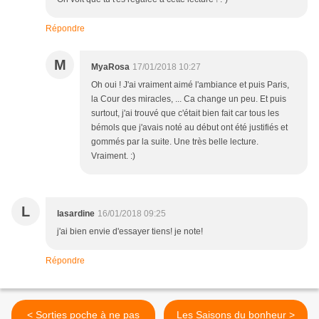
Répondre
M
MyaRosa
17/01/2018 10:27
Oh oui ! J'ai vraiment aimé l'ambiance et puis Paris,
la Cour des miracles, ... Ca change un peu. Et puis
surtout, j'ai trouvé que c'était bien fait car tous les
bémols que j'avais noté au début ont été justifiés et
gommés par la suite. Une très belle lecture.
Vraiment. :)
L
lasardine
16/01/2018 09:25
j'ai bien envie d'essayer tiens! je note!
Répondre
< Sorties poche à ne pas
Les Saisons du bonheur >