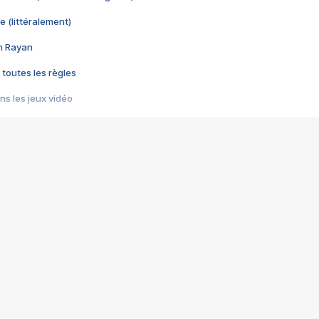
e (littéralement)
im Rayan
 toutes les règles
s les jeux vidéo
us choquant de Rockstar ? - Le scandale BULLY
e plus moche de Steam
du RÊVE tourne au CAUCHEMAR
pendant 8 heures
it… à tort
umiliés par un jeu vidéo
ire - Final Fantasy 8
ti un empire - Age of Empires