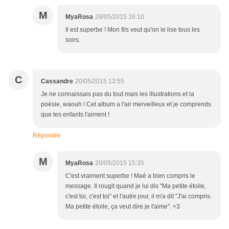
M
MyaRosa
28/05/2015 16:10
Il est superbe ! Mon fils veut qu'on le lise tous les
soirs.
C
Cassandre
20/05/2015 13:55
Je ne connaissais pas du tout mais les illustrations et la
poésie, waouh ! Cet album a l'air merveilleux et je comprends
que tes enfants l'aiment !
Répondre
M
MyaRosa
20/05/2015 15:35
C'est vraiment superbe ! Maé a bien compris le
message. Il rougit quand je lui dis "Ma petite étoile,
c'est toi, c'est toi" et l'autre jour, il m'a dit "J'ai compris.
Ma petite étoile, ça veut dire je t'aime". <3